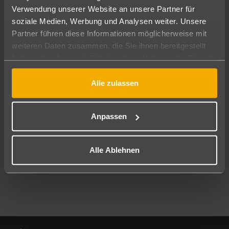
Verwendung unserer Website an unsere Partner für
soziale Medien, Werbung und Analysen weiter. Unsere
Abflughafen
Partner führen diese Informationen möglicherweise mit
Alle Abflughäfen
weiteren Daten zusammen, die Sie ihnen bereitgestellt
Reisezeitraum
haben oder die sie im Rahmen Ihrer Nutzung der Dienste
09.08.26
–
07.08.27
7-21 Nächte
gesammelt haben.
Alle zulassen
Reisende
2 Erwachsene
Keine Kinder
Anpassen
Mehr Filter anzeigen
Alle Ablehnen
Footer