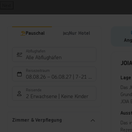
Next
Pauschal
Nur Hotel
Ang
Abflughafen
Hote
Alle Abflughäfen
JOIA
Reisezeitraum
08.08.26
–
06.08.27
7-21 Nächte
Lage
Das JO
Reisende
Grund
2 Erwachsene
Keine Kinder
JOIA 
Auss
Zimmer & Verpflegung
Das i
Rezep