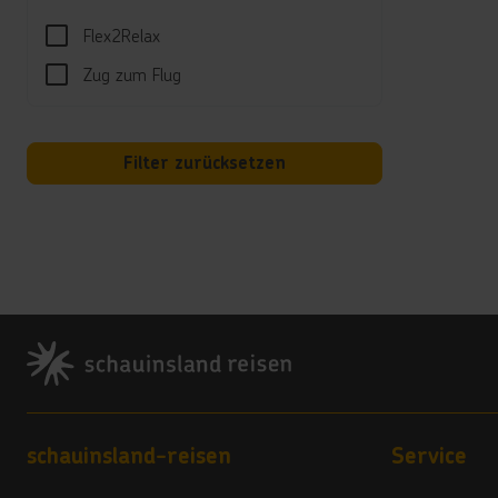
**
Flex2Relax
Früh
Zug zum Flug
Frühst
Abend
(HP: 
Filter zurücksetzen
24 St
Glute
Herre
All-I
Sport
Footer
Squash
Spor
5 Minu
Footer navigation
schauinsland-reisen
Service
Segel
befind