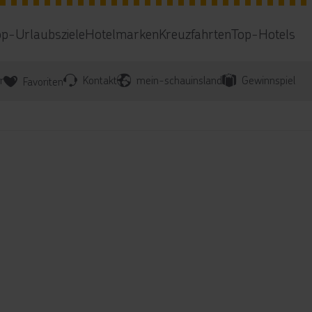
op-Urlaubsziele
Hotelmarken
Kreuzfahrten
Top-Hotels
r
Kontakt
mein-schauinsland
Gewinnspiel
Favoriten