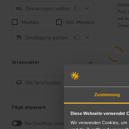
Resta
Zimmertypen wählen
Pool.
mit k
Meerblick
Seitl. Meerblick
Erwac
Unte
Verpflegung wählen
Ju
se
Ha
Veranstalter
Di
Ju
ge
Alle Veranstalter
Su
e
Zustimmung
Ju
Pr
Flüge anpassen
Di
Diese Webseite verwendet 
Sw
Di
Wir verwenden Cookies, um I
Nur Direktflüge anzeigen
Au