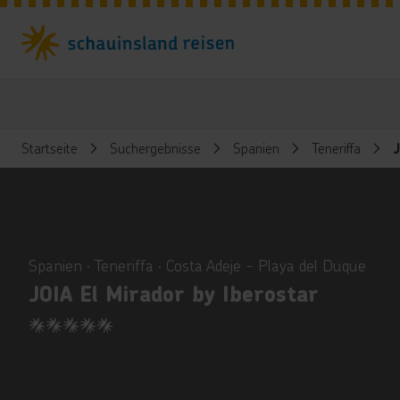
Startseite
Suchergebnisse
Spanien
Teneriffa
J
ious
Spanien ∙ Teneriffa ∙ Costa Adeje - Playa del Duque
JOIA El Mirador by Iberostar
5