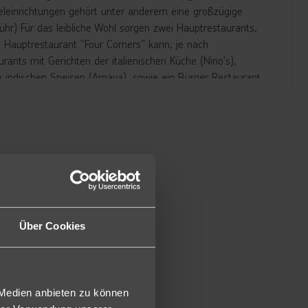
teleinrichtungen gehört unter anderem eine großzügige
ühr) Für das leibliche Wohl sorgen zwei Hauptrestaurants,
. Hauptrestaurant "Four Corners" kann, je nach
rants mit Gerichten der italienischen Küche (Nino's),
ie indischen Speisen (Amaya), sowie ein Burger Restaurant
oche sind zwei bestimmte Restaurants inklusive,
gen Gebühr). Ergänzt wird das Angebot durch sechs Bars. Im
Winter beheizbar) mit separaten Kinderpools,
erlich, nach Verfügbarkeit).
ür Erwachsene und einer für Kinder), die je nach
schen (inklusive vier Rutschen für Kinder) verfügen
nschirme und Badetücher sind am Pool und am Strand
enen Snacks.
Über Cookies
 Dusche/WC, Föhn, Klimaanlage (individuell regulierbar),
rkocher und Balkon oder Terrasse mit Sitzmöglichkeiten und
 Medien anbieten zu können
EU/ESP/EMU) buchbar.