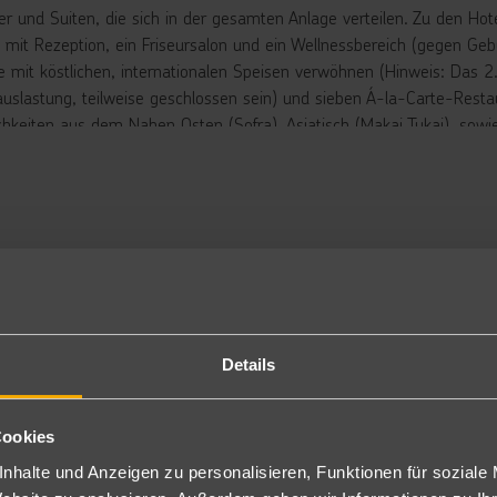
r und Suiten, die sich in der gesamten Anlage verteilen. Zu den Ho
 mit Rezeption, ein Friseursalon und ein Wellnessbereich (gegen Geb
ie mit köstlichen, internationalen Speisen verwöhnen (Hinweis: Das 2
auslastung, teilweise geschlossen sein) und sieben Á-la-Carte-Restau
ichkeiten aus dem Nahen Osten (Sofra), Asiatisch (Makai Tukai), sow
er Bay) und ein Grill Restaurant (je Reservierung erforderlich, pro W
staufenthalt 7 Tage). Das Meeresfrüchte Restaurant (Corallo) ist ge
äufigen Gartenbereich befinden sich 17 Swimmingpools (teilweise im 
Strandbar und Whirlpool am Strand (ab 16 Jahren, Reservierung erford
esonderen Wasserspaß für Jung und Alt sorgen drei Aquaparks (zwei f
auslastung teilweise abwechselnd geöffnet sind und insgesamt 13 Rut
errutschen am Strand ab 120 cm und max. 120 kg). Liegen, Sonne
sive. Am Strand befinden sich außerdem Beach Kiosks mit verschied
Details
rbringung
ppel Superior: Die Doppel Superior (DSU) verfügen über Twin-Betten,
Cookies
fe, TV, Telefon, Minibar (gegen Gebühr), Tee/Kaffezubereiter, Wasse
rtenblick.
nhalte und Anzeigen zu personalisieren, Funktionen für soziale
ch mit Poolblick (DSP), Meerblick (DMU) oder zur Alleinnutzung (D