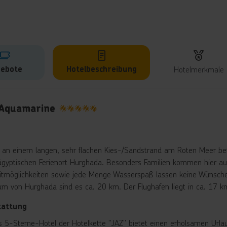
ebote
Hotelbeschreibung
Hotelmerkmale
lbeschreibung
 Aquamarine
5
t an einem langen, sehr flachen Kies-/Sandstrand am Roten Meer bef
gyptischen Ferienort Hurghada. Besonders Familien kommen hier auf
eitmöglichkeiten sowie jede Menge Wasserspaß lassen keine Wünsche
um von Hurghada sind es ca. 20 km. Der Flughafen liegt in ca. 17 k
tattung
s 5-Sterne-Hotel der Hotelkette "JAZ" bietet einen erholsamen Urlau