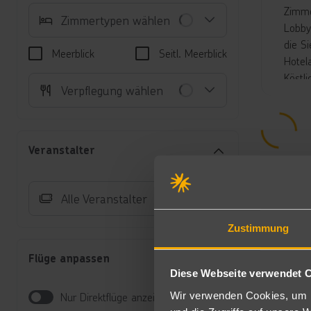
Zimme
Zimmertypen wählen
Lobby
die S
Meerblick
Seitl. Meerblick
Hotel
Köstl
Verpflegung wählen
(Burg
Minde
weitl
Pool/
Veranstalter
Für b
Hotel
(Wass
Alle Veranstalter
inklu
Zustimmung
Unte
Flüge anpassen
Do
Diese Webseite verwendet 
Sa
Ga
Wir verwenden Cookies, um I
Nur Direktflüge anzeigen
Au