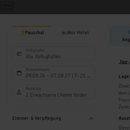
Next
Pauschal
Nur Hotel
Ang
Abflughafen
Hote
Alle Abflughäfen
Jaz
Reisezeitraum
09.08.26
–
07.08.27
7-21 Nächte
Lage
Direk
Reisende
dem ä
2 Erwachsene
Keine Kinder
Freiz
Zentr
Auss
Zimmer & Verpflegung
Diese