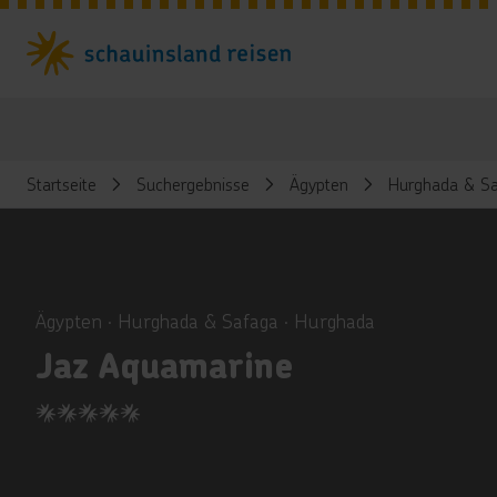
Startseite
Suchergebnisse
Ägypten
Hurghada & Sa
ious
Ägypten ∙ Hurghada & Safaga ∙ Hurghada
Jaz Aquamarine
5