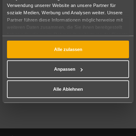
Verwendung unserer Website an unsere Partner für
soziale Medien, Werbung und Analysen weiter. Unsere
Abflughafen
Partner führen diese Informationen möglicherweise mit
Alle Abflughäfen
weiteren Daten zusammen, die Sie ihnen bereitgestellt
Reisezeitraum
haben oder die sie im Rahmen Ihrer Nutzung der Dienste
10.08.26
–
08.08.27
7-21 Nächte
gesammelt haben.
Alle zulassen
Reisende
2 Erwachsene
Keine Kinder
Anpassen
Mehr Filter anzeigen
Alle Ablehnen
Footer