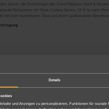
dem können alle Einrichtungen des Grand Palladium Hotel & Resort
nationale Restaurants mit Show-Cooking Service, 10 À-la-carte-Re
et mit einer wunderbaren Show und einem spektakulären Abendesse
rbringung
niorsuite Gartenblick: Die Zimmer bieten ein Kingsizebett, Bad m
mmer, Föhn, Klimaanlage, Direktwahltelefon, Kabel-TV, Wi-Fi, Safe, B
schine, Bademäntel, Hausschuhe, 24 h Zimmerservice und Butler-S
t zur Poolseite buchbar (JV2).
niorsuite Swim Out: Verfügen über die gleiche Ausstattung wie die 
rekten Zugang zum Pool (JSO).
nweis: In der Karibik sind die meisten Zimmer mit zwei Queensize-B
wachsene/3 Erwachsene werden keine zusätzlichen Betten ins Zimmer
nn auf der Bestätigung Zustellbetten aufgeführt sind!
Details
lusive.
Cookies
nclusive
nhalte und Anzeigen zu personalisieren, Funktionen für soziale