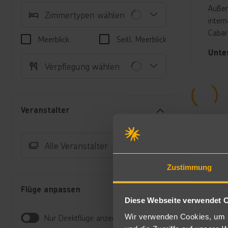
Außer
Zimmertypen wählen
inter
Cabar
Meerblick
Seitl. Meerblick
Unte
Verpflegung wählen
Ju
Zi
Ma
mi
Veranstalter
Ju
di
Hi
Alle Veranstalter
Er
we
Zustimmung
AI
Flüge anpassen
All Inc
Diese Webseite verwendet 
All-I
Wir verwenden Cookies, um I
Nur Direktflüge anzeigen