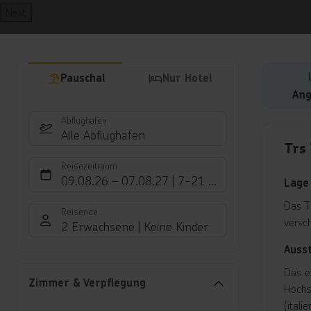
Next
Pauschal
Nur Hotel
Ang
Abflughafen
Hote
Alle Abflughäfen
Trs
Reisezeitraum
09.08.26
–
07.08.27
7-21 Nächte
Lage
Das T
Reisende
versc
2 Erwachsene
Keine Kinder
Auss
Das e
Zimmer & Verpflegung
Höchs
(ital