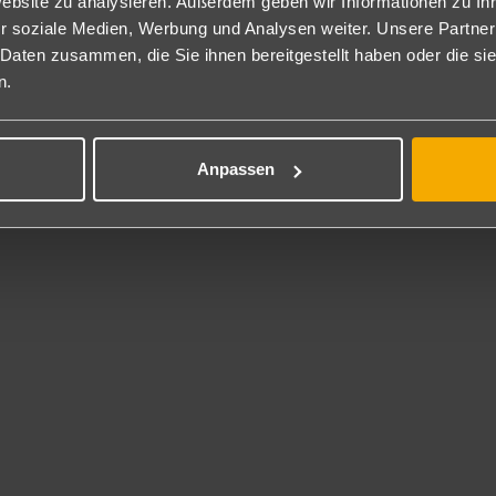
Website zu analysieren. Außerdem geben wir Informationen zu I
l Inclusive: Alle Mahlzeiten in à la carte Form, alle Snacks + Mahlze
unden Premium Getränke. Liegen, Strandhandtücher an Pool und Str
r soziale Medien, Werbung und Analysen weiter. Unsere Partner
s Grand Palladium Komplexes mitnutzen.
 Daten zusammen, die Sie ihnen bereitgestellt haben oder die s
cht in All Inclusive enthalten: Mietwagen, Wechselstube, Telefon, Ko
n.
hönheitszentrum, Souvenirshop, Escaperoom, Apotheke, Spa sowie d
 Inklusive
Anpassen
erfügbarkeit: Kajaks, Tretboote, Badminton, 6 Tennis-Hartplätze, Volley
all, Shuffleboard, Dart, Aerobic + Fitnessraum.
t gegen Gebühr
en, hochwertiges Wassersportmaterial für Katamaran, sowie alle Ar
urfstation), Hochseefischen, Parasailing, Bananaboat.
rhaltung
ber Animationsprogramm und Abends wechselndes Unterhaltungsp
ness
 Gebühr: