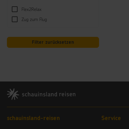
Zentr
Flex2Relax
Hotel
Zug zum Flug
Wi-Fi
Inter
Kred
Filter zurücksetzen
Amex,
Land
5 Ste
Vera
Footer
5
Hote
Buchb
Footer navigation
schauinsland-reisen
Service
***
Alle 