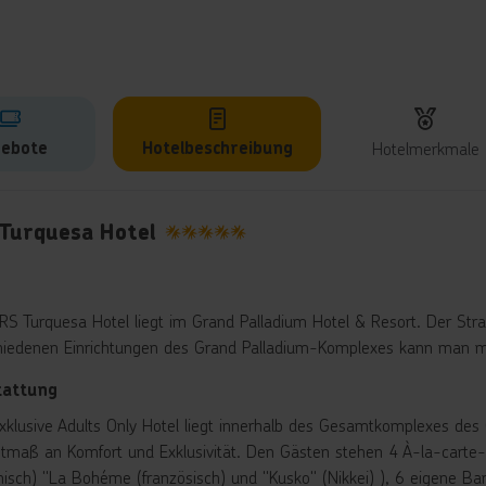
ebote
Hotelbeschreibung
Hotelmerkmale
lbeschreibung
 Turquesa Hotel
5
RS Turquesa Hotel liegt im Grand Palladium Hotel & Resort. Der Str
hiedenen Einrichtungen des Grand Palladium-Komplexes kann man 
tattung
xklusive Adults Only Hotel liegt innerhalb des Gesamtkomplexes des 
tmaß an Komfort und Exklusivität. Den Gästen stehen 4 À-la-carte-R
ienisch) "La Bohéme (französisch) und "Kusko" (Nikkei) ), 6 eigene 