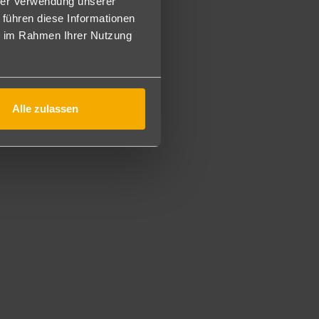
hrer Verwendung unserer
iten in den Show-Cooking-, Grill- + Strandrestaurants. 24
and. TRS Turquesa Hotelgäste können alle Einrichtungen
 führen diese Informationen
ie im Rahmen Ihrer Nutzung
mmunikationsdienste, Ärztliche Betreuung, Wäscherei,
as À-la-carte-Restaurant "Chic Cabaret".
Alle zulassen
ball, Fußball, Wasserball, Pickleball, Minigolf, Tischtennis,
ten von Wassersportkursen (PADI-Tauchschule, Segeln und
rogramm.