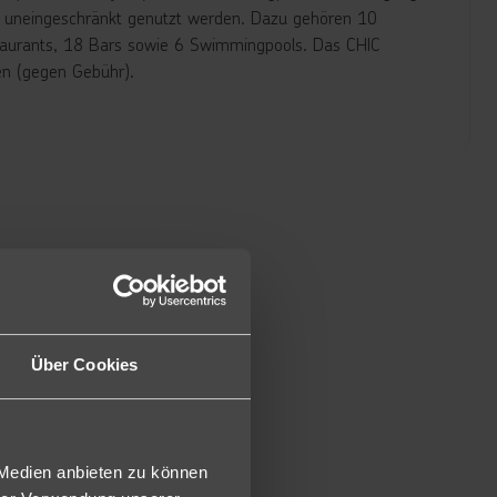
s uneingeschränkt genutzt werden. Dazu gehören 10
staurants, 18 Bars sowie 6 Swimmingpools. Das CHIC
n (gegen Gebühr).
it Dusche/WC und integrierter Hydromassage-Badewanne im
ügeleisen/-brett, Minibar (tägliche Befüllung), Nespresso-
ervice sowie einen Balkon (JGB/JGS). Gegen Aufpreis auch
Juniorsuiten und liegen im Erdgeschoss und haben einen
etten ausgestattet (ca. 1,40 x 2m). Bei Belegung 2
 gestellt, heißt Belegung: 2 Personen pro Bett, auch
Über Cookies
 Medien anbieten zu können