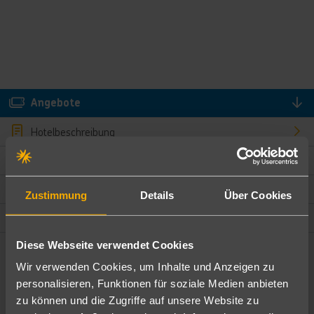
Angebote
Hotelbeschreibung
Hotelmerkmale
Bewertungen
Zustimmung
Details
Über Cookies
Lage und Umgebung
Diese Webseite verwendet Cookies
Angebote filtern
Wir verwenden Cookies, um Inhalte und Anzeigen zu
Ändere die Kriterien nach deinen Wünschen
personalisieren, Funktionen für soziale Medien anbieten
zu können und die Zugriffe auf unsere Website zu