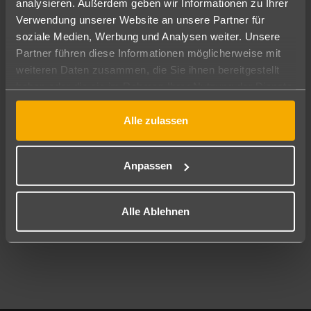
analysieren. Außerdem geben wir Informationen zu Ihrer
Pauschal
Nur Hotel
Verwendung unserer Website an unsere Partner für
soziale Medien, Werbung und Analysen weiter. Unsere
Abflughafen
Partner führen diese Informationen möglicherweise mit
Alle Abflughäfen
weiteren Daten zusammen, die Sie ihnen bereitgestellt
haben oder die sie im Rahmen Ihrer Nutzung der Dienste
Reisezeitraum
08.08.26
–
06.08.27
7-21 Nächte
gesammelt haben.
Alle zulassen
Reisende
2 Erwachsene
Keine Kinder
Anpassen
Mehr Filter anzeigen
Alle Ablehnen