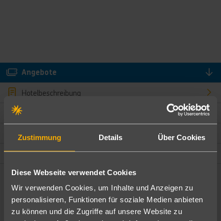
Angebote
Hotelbeschreibung
Hotelmerkmale
Bewertungen
Zustimmung
Details
Über Cookies
Lage und Umgebung
Diese Webseite verwendet Cookies
Angebote filtern
Wir verwenden Cookies, um Inhalte und Anzeigen zu
Ändere die Kriterien nach deinen Wünschen
personalisieren, Funktionen für soziale Medien anbieten
zu können und die Zugriffe auf unsere Website zu