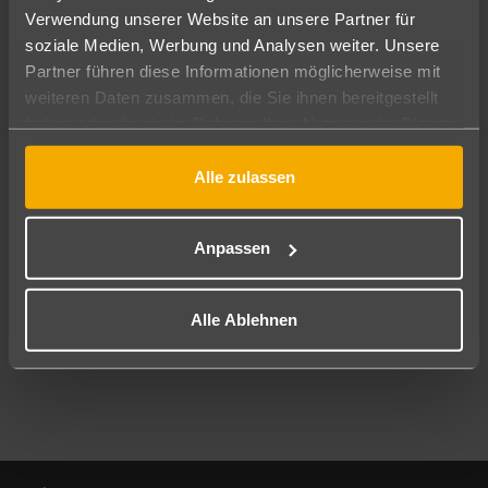
Verwendung unserer Website an unsere Partner für
soziale Medien, Werbung und Analysen weiter. Unsere
Abflughafen
Partner führen diese Informationen möglicherweise mit
Alle Abflughäfen
weiteren Daten zusammen, die Sie ihnen bereitgestellt
Reisezeitraum
haben oder die sie im Rahmen Ihrer Nutzung der Dienste
09.08.26
–
07.08.27
7-21 Nächte
gesammelt haben.
Alle zulassen
Reisende
2 Erwachsene
Keine Kinder
Anpassen
Mehr Filter anzeigen
Alle Ablehnen
Footer