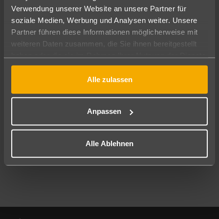
Verwendung unserer Website an unsere Partner für
soziale Medien, Werbung und Analysen weiter. Unsere
Abflughafen
Partner führen diese Informationen möglicherweise mit
Alle Abflughäfen
weiteren Daten zusammen, die Sie ihnen bereitgestellt
Reisezeitraum
haben oder die sie im Rahmen Ihrer Nutzung der Dienste
09.08.26
–
07.08.27
7-21 Nächte
gesammelt haben.
Alle zulassen
Reisende
2 Erwachsene
Keine Kinder
Anpassen
Mehr Filter anzeigen
Alle Ablehnen
Footer