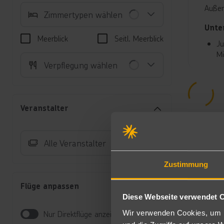
Außer
Zimmertypen wählen
Unte
Meerblick
Seitl. Meerblick
Ju
Mi
Verpflegung wählen
Du
Ac
Zi
Bu
Veranstalter
Ju
al
Fa
Alle Veranstalter
Be
De
Hi
Zustimmung
2m
Be
Flüge anpassen
Ju
Diese Webseite verwendet 
Ba
Wir verwenden Cookies, um I
Nur Direktflüge anzeigen
un