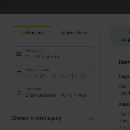
Next
Pauschal
Nur Hotel
Ang
Abflughafen
Hote
Alle Abflughäfen
Iber
Reisezeitraum
10.08.26
–
08.08.27
7-21 Nächte
Lage
Das H
Reisende
Unter
2 Erwachsene
Keine Kinder
Auss
Das C
Zimmer & Verpflegung
Bunga
Beach