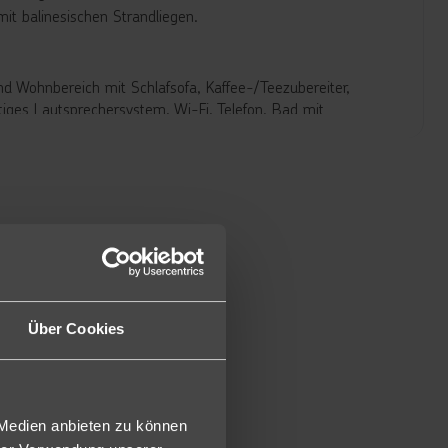
mit balinesischen Strandliegen.
nd Wohnbereich mit Schlafsofa, Kaffee-/Teezubereiter,
rtiges Lautsprechersystem, Wi-Fi, Telefon, Bad mit
orsuite Oceanfront (2JO/1JO) oder Juniorsuite Pool
für Kleinkinder dar. Daher gilt bei schauinsland-reisen für
Mindestalter von 6 Jahren.
 der Nähe vom Strand und Pool (JU2/JU1). Ab dem 1.11.2023
zwei Schlafzimmer mit Kingsize-Bett oder zwei Queensize-
bar (tägl. Auffüllung), Bügeleisen/Bügelbrett, Klimaanlage,
etten oder einem Kingsize-Bett ausgestattet (ca. 1,40 x
Über Cookies
ne zusätzlichen Betten ins Zimmer gestellt, heißt
betten aufgeführt sind!
ausgestattet mit Bademäntel und Slipper, TV, Klimaanlage,
zur Alleinnutzung (TJE) oder gegen Aufpreis mit Oceanfront
 Medien anbieten zu können