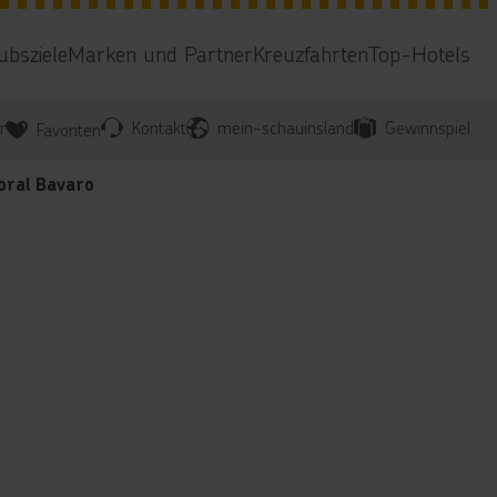
ubsziele
Marken und Partner
Kreuzfahrten
Top-Hotels
r
Kontakt
mein-schauinsland
Gewinnspiel
Favoriten
Coral Bavaro