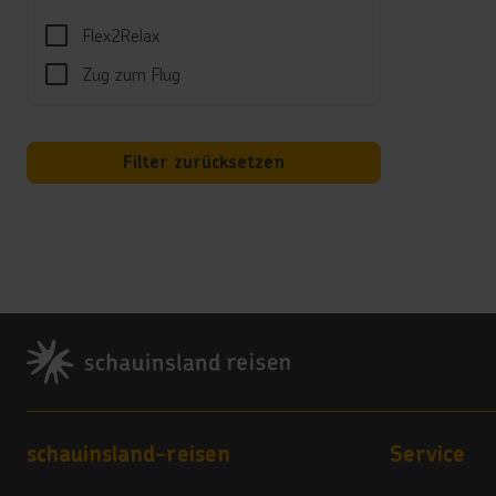
Well
Flex2Relax
Ab 16
Zug zum Flug
Kind
Neuer
STAR 
Filter zurücksetzen
Monke
Dolph
Eagle
Hotel
Gesch
Footer
Alle 
Kred
Ameri
Footer navigation
schauinsland-reisen
Service
Land
5 Ste