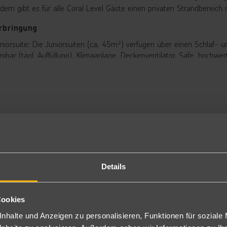
dem gibt es für alle Coral Level Gäste einen privaten Strandbereich 
rbringung
niorsuite: Die Juniorsuiten (ca. 45m²) verfügen über einen Schlaf- u
nibar (tägl. Auffüllung), Klimaanlage, Deckenventilator, Safe, hochwe
sche/WC, Föhn und Balkon (JS2/JS1/KJ1/KJ2/J2B/J1B). Auch als Juni
cess (2YZ/1YZ) buchbar.
mmer mit direktem Poolzugang stellen ein erhöhtes Gefahrenpotential 
chungen dieser Zimmertypen aus Sicherheitsgründen für Kinder ein 
niorsuite Superior: Bei gleicher Ausstattung liegen die Zimmer in
s Juniorsuite Near Beach (JNB,JNE) buchbar.
mily Juniorsuite: Die Family Juniorsuiten (ca. 90²m) verfügen über 
tten. Bad mit Dusche/WC, Wi-Fi, Smart TV, Kaffemaschine, Safe, Mini
ckenventilator und Balkon mit Gartenblick (FJS/FK8/FK9).
nweis: In der Karibik sind die meisten Zimmer mit zwei Queensize-B
Details
). Bei Belegung 2 Erwachsene + 1/2 Kinder/3 Erwachsene werden kei
legung: 2 Personen pro Bett, auch wenn auf der Bestätigung Zustell
niorsuite Terrasse (PUJ292I): Die Juniorsuiten ca. 41 m² groß sind 
Cookies
d mit Dusche/WC, Minibar, Safe und Terrasse (TJS). Wahlweise auch 
nhalte und Anzeigen zu personalisieren, Funktionen für soziale
d Pool Access (CJO/ECJ) buchbar.