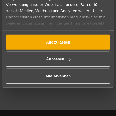
Verwendung unserer Website an unsere Partner für
soziale Medien, Werbung und Analysen weiter. Unsere
Abflughafen
Partner führen diese Informationen möglicherweise mit
Alle Abflughäfen
weiteren Daten zusammen, die Sie ihnen bereitgestellt
Reisezeitraum
haben oder die sie im Rahmen Ihrer Nutzung der Dienste
09.08.26
–
07.08.27
7-21 Nächte
gesammelt haben.
Alle zulassen
Reisende
2 Erwachsene
Keine Kinder
Anpassen
Mehr Filter anzeigen
Alle Ablehnen
Footer