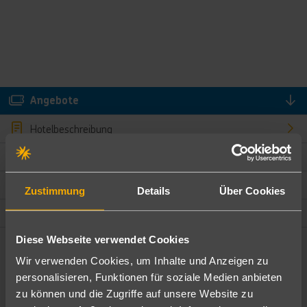
Angebote
Hotelbeschreibung
Hotelmerkmale
Bewertungen
Zustimmung
Details
Über Cookies
Lage und Umgebung
Diese Webseite verwendet Cookies
Angebote filtern
Wir verwenden Cookies, um Inhalte und Anzeigen zu
Ändere die Kriterien nach deinen Wünschen
personalisieren, Funktionen für soziale Medien anbieten
zu können und die Zugriffe auf unsere Website zu