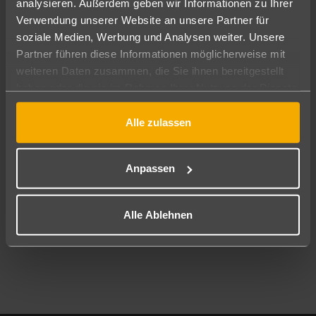
analysieren. Außerdem geben wir Informationen zu Ihrer
Pauschal
Nur Hotel
Verwendung unserer Website an unsere Partner für
soziale Medien, Werbung und Analysen weiter. Unsere
Abflughafen
Partner führen diese Informationen möglicherweise mit
Alle Abflughäfen
weiteren Daten zusammen, die Sie ihnen bereitgestellt
haben oder die sie im Rahmen Ihrer Nutzung der Dienste
Reisezeitraum
08.08.26
–
06.08.27
7-21 Nächte
gesammelt haben.
Alle zulassen
Reisende
2 Erwachsene
Keine Kinder
Anpassen
Mehr Filter anzeigen
Alle Ablehnen