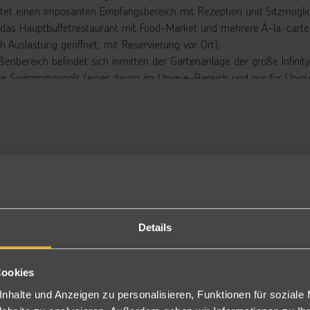
etet einen imposanten Empfangsbereich mit Rezeption und Sitzmöglic
 das Hauptbuffetrestaurant mit Food-Market und mehrere À-la-carte
ch Auslastung geöffnet, mit Reservierung vor Ort).
ßenbereich befindet sich inmitten der Gartenanlage der große Infini
re Swimmingpools (einer davon im Unique-Bereich und nur für Uniqu
nliegen und Sonnenschirmen, sowie mehrere Pool-/Snackbars.
asino (gegen Gebühr) liegt genau am Hotel (von außen erreichbar).
rbringung
ppelzimmer Deluxe: Elegant ausgestattet (ca. 40 m²) mit Flachbilds
gulierbar/gratis), Minibar (auf Anfrage/gegen Gebühr), Wasserkoch
hn, sowie einem möblierten Balkon oder Terrasse mit Straßen-/oder
räferierte Aussicht nur als unverbindlicher Kundenwunsch möglich).
ch zur Alleinbenutzung (DD1) buchbar.
Details
dem als Typ I (D2I/D1I) oder als Typ X (DXI) bei gleicher Ausstattun
chbar.
r im Sommer auch als Typ XI (XDI/XEI) bei gleicher Ausstattung, als
Cookies
weils auch zur Alleinbenutzung (D1I/XEI) buchbar.
nhalte und Anzeigen zu personalisieren, Funktionen für soziale
ppelzimmer Deluxe Terrasse (ab 1.11.26): Gleich ausgestattet wie