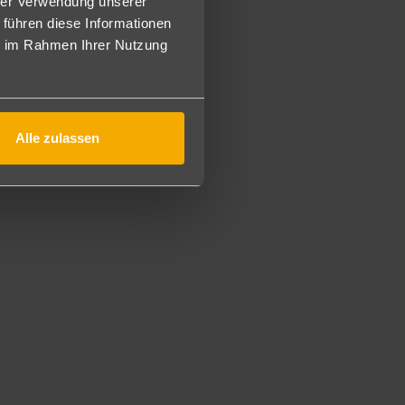
hrer Verwendung unserer
 führen diese Informationen
xe, jedoch inklusive UNIQUE Service (DDB).
ie im Rahmen Ihrer Nutzung
ie Doppel Deluxe jedoch mit Gartenblick (G2Y).
ent und zum speziellen Preis buchbar.
Alle zulassen
i gleicher Ausstattung, als begrenztes Kontingent und
Doppelzimmer Deluxe Garten/Meerseite, jedoch inklusive
räumiger und mit 2 Queensize-Betten ausgestattet (DF2).
 (DFI) oder als Spar Familienzimmer (SSF).)
immer Deluxe jedoch mit Poolblick (DSY).
ent und zum speziellen Preis buchbar.