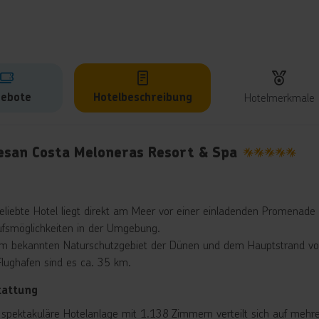
ebote
Hotelbeschreibung
Hotelmerkmale
lbeschreibung
esan Costa Meloneras Resort & Spa
5
eliebte Hotel liegt direkt am Meer vor einer einladenden Promenade 
ufsmöglichkeiten in der Umgebung.
m bekannten Naturschutzgebiet der Dünen und dem Hauptstrand v
lughafen sind es ca. 35 km.
tattung
 spektakuläre Hotelanlage mit 1.138 Zimmern verteilt sich auf mehr