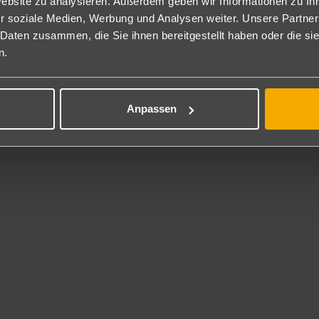
legen, mit Terrasse und zusätzlich zwei Sonnenliegen (T2D).
Website zu analysieren. Außerdem geben wir Informationen zu I
ch zur Alleinbenutzung buchbar (T1D).
r soziale Medien, Werbung und Analysen weiter. Unsere Partner
IQUE Doppelzimmer Deluxe: Ausgestattet wie die Doppelzimmer Delu
 Daten zusammen, die Sie ihnen bereitgestellt haben oder die s
ch zur Alleinbenutzung (EDB) buchbar.
n.
ppelzimmer Deluxe Gartenblick/Meerseite: Gleich ausgestattet wie d
ch zur Alleinbenutzung (G1Y) buchbar.
dem als Typ I (IDG) bei gleicher Ausstattung, als begrenztes Konting
Anpassen
ch zur Alleinbenutzung (IDE) buchbar.
r im Sommer auch als Typ X (XG2) oder zur Alleinbenutzung (XG1) be
m speziellen Preis buchbar.
usätzlich buchbar unter LPAA20 mit G2W, DDA.)
IQUE Doppelzimmer Deluxe Garten/Meerseite: Ausgestattet wie die 
IQUE Service (G2Z).
ch zur Alleinbenutzung (ZG1) buchbar.
milienzimmer: Ausgestattet wie die Doppelzimmer Deluxe, etwas ge
satzbett auf Anfrage.
usätzlich buchbar unter LPAA20 (DF2), zum speziellen Preis als Typ I
ppelzimmer Supreme Poolblick: Gleich ausgestattet wie die Doppelz
ch zur Alleinbenutzung (DEY) buchbar.
dem als Typ I (PID) bei gleicher Ausstattung, als begrenztes Konting
ch zur Alleinbenutzung (PIE) buchbar.