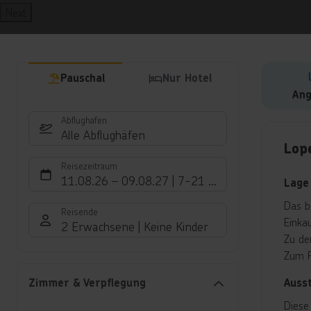
Next
Pauschal
Nur Hotel
Ang
Abflughafen
Hote
Alle Abflughäfen
Lop
Reisezeitraum
11.08.26
–
09.08.27
7-21 Nächte
Lage
Das b
Reisende
Einka
2 Erwachsene
Keine Kinder
Zu de
Zum F
Auss
Zimmer & Verpflegung
Diese