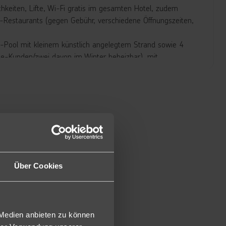
hkeiten, Lifte, Wi-Fi gratis im gesamten Hotel, zudem
-Restaurants (gegen Gebühr, verschiedene Öffnungszeiten,
ty-Pool mit kleinem künstlich angelegtem Strand sowie 4
e-Kunden/zwei davon im Winter beheizbar), mit
chirm-TV, Telefon, USB-Anschluss, Klimaanlage (individuell
er, Safe gratis, Badezimmer mit Dusche/WC, Bademantel und
 Bergblick (DD2).
Über Cookies
g, als begrenztes Kontingent und zum speziellen Preis
 begrenztes Kontingent und zum speziellen Preis buchbar.
 Medien anbieten zu können
 die Doppelzimmer Deluxe jedoch im Erdgeschoss zum Pool