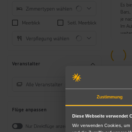
Es bi
Zimmertypen wählen
Bars,
je na
Meerblick
Seitl. Meerblick
Im Au
weite
Verpflegung wählen
Sonne
Das C
Unte
Veranstalter
Do
re
Fö
Alle Veranstalter
(P
Au
Zustimmung
Zu
bu
Flüge anpassen
Nu
Diese Webseite verwendet 
Je
Wir verwenden Cookies, um I
Nur Direktflüge anzeigen
Do