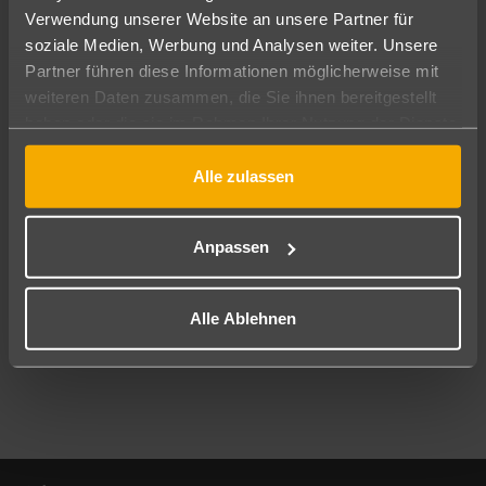
Verwendung unserer Website an unsere Partner für
soziale Medien, Werbung und Analysen weiter. Unsere
Abflughafen
Partner führen diese Informationen möglicherweise mit
Alle Abflughäfen
weiteren Daten zusammen, die Sie ihnen bereitgestellt
Reisezeitraum
haben oder die sie im Rahmen Ihrer Nutzung der Dienste
10.08.26
–
08.08.27
7-21 Nächte
gesammelt haben.
Alle zulassen
Reisende
2 Erwachsene
Keine Kinder
Anpassen
Mehr Filter anzeigen
Alle Ablehnen
Footer