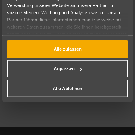
Verwendung unserer Website an unsere Partner für
soziale Medien, Werbung und Analysen weiter. Unsere
Abflughafen
Partner führen diese Informationen möglicherweise mit
Alle Abflughäfen
weiteren Daten zusammen, die Sie ihnen bereitgestellt
Reisezeitraum
haben oder die sie im Rahmen Ihrer Nutzung der Dienste
11.08.26
–
09.08.27
7-21 Nächte
gesammelt haben.
Alle zulassen
Reisende
2 Erwachsene
Keine Kinder
Anpassen
Mehr Filter anzeigen
Alle Ablehnen
Footer