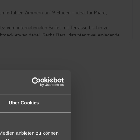
komfortablen Zimmern auf 9 Etagen – ideal für Paare,
s: Vom internationalen Buffet mit Terrasse bis hin zu
Geschmack etwas dabei. Sechs Bars, darunter zwei einladende
entspannte Urlaubsstimmung.
 lädt zum Sonnenbaden und Relaxen ein – bequeme Liegen
für Familien ist der hoteleigene Wasserpark “Splash Water
tschen jede Menge Action und Abenteuer erleben.
/DE) verfügen über ein offenes Bad/Dusche, WC, Föhn,
Über Cookies
 Medien anbieten zu können
n Meerblick (J2M/J1M) ca. 56 m² groß und mit Meerblick und