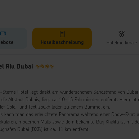
ebote
Hotelbeschreibung
Hotelmerkmale
lbeschreibung
l Riu Dubai
4
-Sterne Hotel liegt direkt am wunderschönen Sandstrand von Dubai 
, die Altstadt Dubais, liegt ca. 10-15 Fahrminuten entfernt. Hier gi
der Gold- und Textilsoukh laden zu einem Bummel ein.
s kann man das erleuchtete Panorama während einer Dhow-Fahrt 
akulären, modernen Malls sowie dem bekannte Burj Khalifa ist mit d
lughafen Dubai (DXB) ist ca. 11 km entfernt.