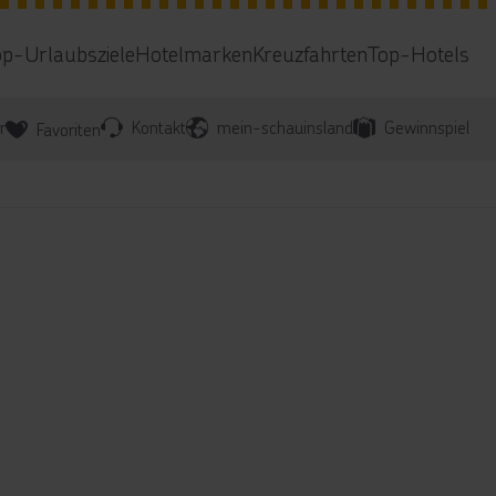
op-Urlaubsziele
Hotelmarken
Kreuzfahrten
Top-Hotels
r
Kontakt
mein-schauinsland
Gewinnspiel
Favoriten