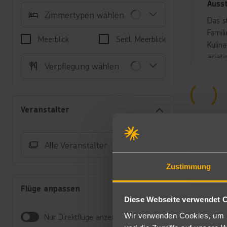
Auss
Zimmertypen wählen
Das s
Famil
Meerblick
Seitl. Meerblick
Kulin
asiat
Verpflegung wählen
Swim-
Die g
und S
World
Veranstalter
Unte
Do
Alle Veranstalter
Kl
Ge
Zustimmung
Do
Do
Flüge anpassen
Do
Diese Webseite verwendet 
Do
Wir verwenden Cookies, um I
Nur Direktflüge anzeigen
Ju