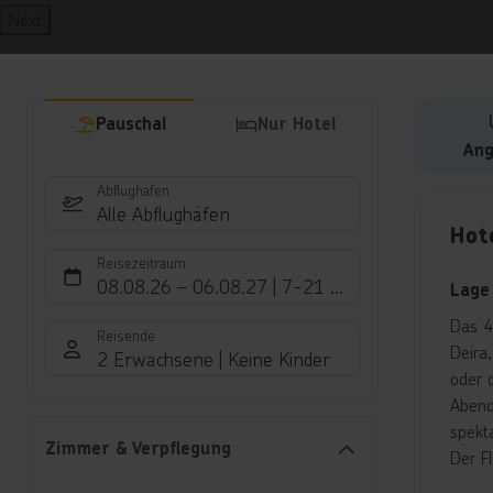
Next
Pauschal
Nur Hotel
Ang
Abflughafen
Hote
Alle Abflughäfen
Hote
Reisezeitraum
08.08.26
–
06.08.27
7-21 Nächte
Lage
Das 4
Reisende
Deira
2 Erwachsene
Keine Kinder
oder 
Abend
spekt
Zimmer & Verpflegung
Der F