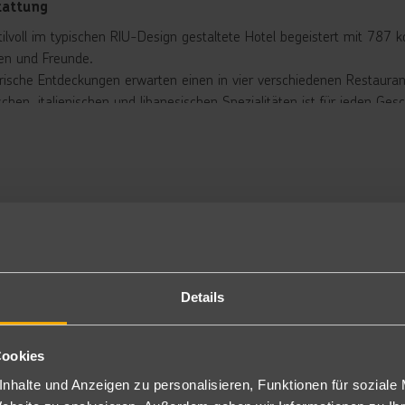
tattung
tilvoll im typischen RIU-Design gestaltete Hotel begeistert mit 787 
ien und Freunde.
arische Entdeckungen erwarten einen in vier verschiedenen Restaurant
ischen, italienischen und libanesischen Spezialitäten ist für jeden 
up-Bars, sorgen den ganzen Tag über für erfrischende Drinks und 
roßzügige Poollandschaft mit drei Pools und separatem Kinderpool
onnenschirme sind selbstverständlich inklusive. Ein echtes Highlight 
”, in dem Kinder ab 1,20 m Körpergröße auf verschiedenen Wasserru
rbringung
ppelzimmer: Mit ca. 28 m² großzügig eingerichtet Doppelzimmer (D
imaanlage, Sat.-TV, Safe, Minibar und Balkon oder Terrasse.
gen Aufpreis buchbar:
Details
ppelzimmer seitlicher Meerblick (DMS/DES)
ppelzimmer Meerblick (DM/DEM)
ppelzimmer Single+Kind (D1K)
Cookies
ppelzimmer seitlicher Meerblick Single+Kind (D1S)
nhalte und Anzeigen zu personalisieren, Funktionen für soziale
niorsuite Meerblick: Bei ähnlicher Ausstattung sind die Juniorsuite