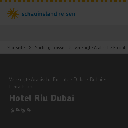
Startseite
Suchergebnisse
Vereinigte Arabische Emirate
ious
Vereinigte Arabische Emirate ∙ Dubai ∙ Dubai -
Deira Island
Hotel Riu Dubai
4