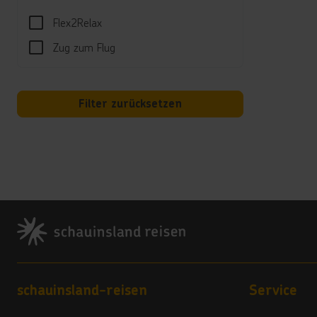
Abwec
Flex2Relax
Zug zum Flug
Well
Spa m
Kind
Filter zurücksetzen
RiuLa
Hotel
Wi-Fi
Kred
Footer
Amex,
Land
4 Ste
Footer navigation
schauinsland-reisen
Service
Vera