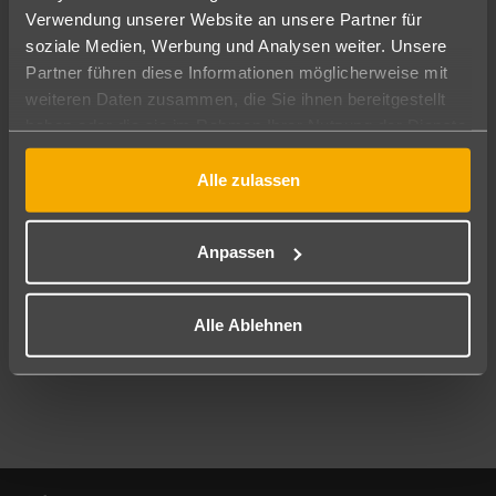
Verwendung unserer Website an unsere Partner für
soziale Medien, Werbung und Analysen weiter. Unsere
Abflughafen
Partner führen diese Informationen möglicherweise mit
Alle Abflughäfen
weiteren Daten zusammen, die Sie ihnen bereitgestellt
Reisezeitraum
haben oder die sie im Rahmen Ihrer Nutzung der Dienste
10.08.26
–
08.08.27
7-21 Nächte
gesammelt haben.
Alle zulassen
Reisende
2 Erwachsene
Keine Kinder
Anpassen
Mehr Filter anzeigen
Alle Ablehnen
Footer