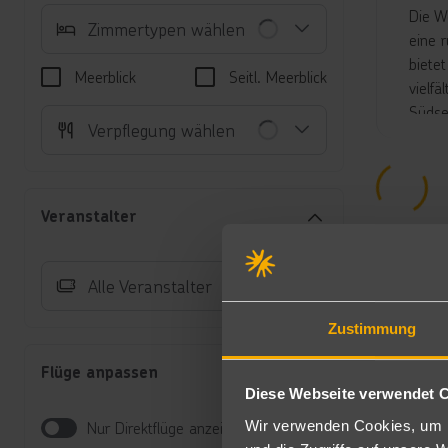
Die W
Zimmertypen wählen
eine 
biete
Meerblick
Seitl. Meerblick
vielf
Südse
Verpflegung wählen
Der g
fanta
ganze
Im Tr
Veranstalter
sagen
hin z
noch 
Alle Veranstalter
Unte
Zustimmung
Wo
(W
Flüge anpassen
Di
Diese Webseite verwendet 
Kü
Wir verwenden Cookies, um I
Nur Direktflüge anzeigen
Su