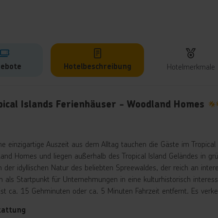
ebote
Hotelbeschreibung
Hotelmerkmale
lbeschreibung
pical Islands Ferienhäuser - Woodland Homes
3.
ine einzigartige Auszeit aus dem Alltag tauchen die Gäste im Tropical
and Homes und liegen außerhalb des Tropical Island Geländes in grü
 in der idyllischen Natur des beliebten Spreewaldes, der reich an int
ch als Startpunkt für Unternehmungen in eine kulturhistorisch interes
ist ca. 15 Gehminuten oder ca. 5 Minuten Fahrzeit entfernt. Es verkehr
tattung