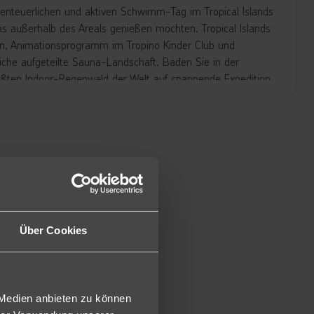
enteuerlichen und aktiven Schwimm-Tag im Tropical Islands
s außerhalb des Areals genießen möchten. Tropical Islands
sen, Animationsprogramm im Tropino Kinder Club und
eiche aufgeteilte Sauna-Landschaft. Baden Sie in der
ößten Indoor-Regenwald der Welt auf spannende Expedition.
ietet auf einer gigantischen Fläche von 35.000 m²
ie zahlreiche Wellness- und Erholungsmöglichkeiten für die
euer! Deutschlands höchster Wasserrutschen-Turm mit
emütlichen Familienrutsche mit der Breit-Wellenrutsche bis
et jeder sein perfektes Rutsch-Erlebnis! Wenn Ihnen das
n!
Über Cookies
, ein Badezimmer (Dusche, WC), ein weiteres Badezimmer
age) und eine möblierte Terrasse sowie zwei Schlafräume.
krowelle, Herd, Wasserkocher, Kaffeemaschine,
lbett und 2 Einzelbetten zur Verfügung (ca. 35m², WM0).
 Medien anbieten zu können
 Größe von ca. 50² und sind ausgestattet mit TV,