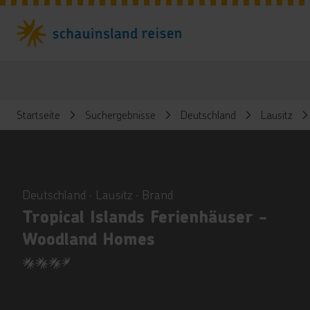
Startseite
Suchergebnisse
Deutschland
Lausitz
ious
Deutschland ∙ Lausitz ∙ Brand
Tropical Islands Ferienhäuser -
Woodland Homes
3.5