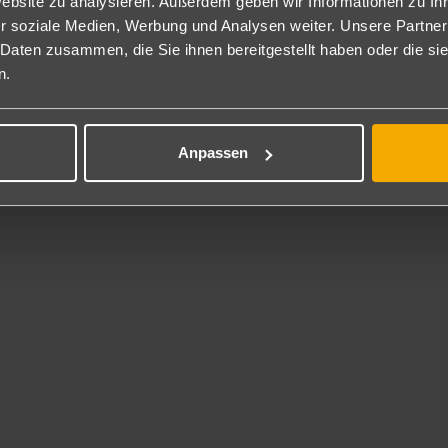
Website zu analysieren. Außerdem geben wir Informationen zu I
dezimmer mit Dusche und einem separaten WC, einen elektrischen Au
r soziale Medien, Werbung und Analysen weiter. Unsere Partner
wie zwei Schlafräume. Die Sunrise Homes haben einen Wohn-/Essbere
 Daten zusammen, die Sie ihnen bereitgestellt haben oder die s
ektroherd, Backofen inkl. Grill- und Mikrowellenfunktion, Kaffeemas
n.
ppel- und in dem anderen zwei Einzelbetten zur Verfügung (FHB).
sätzliches Kontingent als Ferienhaus Typ C (FHC) buchbar.
flegung
Anpassen
nclusive
t gegen Gebühr
lf
rhaltung
en Sie die Tropen und das mitten in Deutschland! Die einzigartige Tr
essliches Erlebnis.
a. 66.000 m² begrüßen Sie der größte Indoor-Regenwald der Welt, 
 Sandstrand und viele Superlativen mehr.
und 26°C können Sie sich an 365 Tagen im Jahr im Liegestuhl erhole
dämmerung am Strand genießen. Oder Sie erkunden die Südsee, 