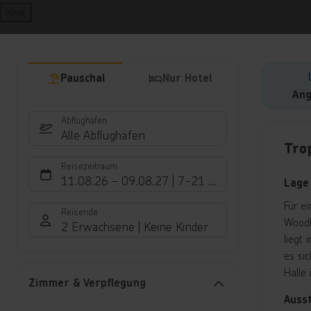
Next
Pauschal
Nur Hotel
Ang
Abflughafen
Hote
Alle Abflughäfen
Tro
Reisezeitraum
11.08.26
–
09.08.27
7-21 Nächte
Lage
Für e
Reisende
Woodl
2 Erwachsene
Keine Kinder
liegt
es si
Halle 
Zimmer & Verpflegung
Auss