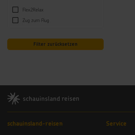
Well
Flex2Relax
Spa, 
Zug zum Flug
Kind
Kids-
Filter zurücksetzen
Hotel
Wi-Fi
*****
Wäsch
Babybe
Footer
Kred
Visa,
Land
Footer navigation
schauinsland-reisen
Service
4 Ste