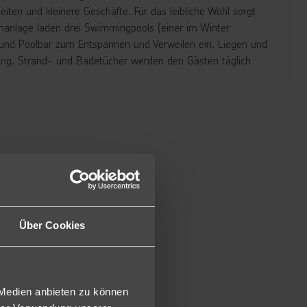
ten und kleinere Geschäfte. Für das leibliche Wohl sorgt
tenanlage laden drei Swimmingpools (einer im Winter
n und Poolbar zum Entspannen und Verweilen ein. Liegen und
ung. Strand- und Badetücher werden den Gästen täglich
 Dusche/WC, Föhn, individuell regulierbarer Klimaanlage,
Terrasse.
ung wie die Doppelzimmer etwas geräumiger (ca. 30 m²) und
eite.
attung wie die Doppelzimmer etwas geräumiger (ca. 50 m²)
Über Cookies
Gartenseite.
 Medien anbieten zu können
0-11:30 Uhr, Mittagessen von 12:30-14:30 Uhr und