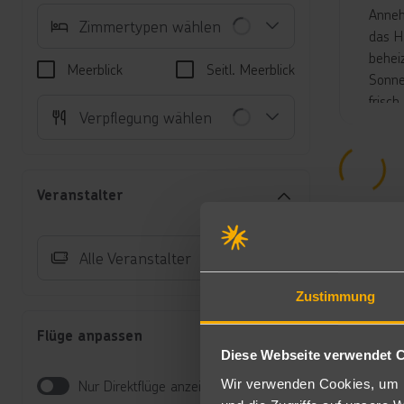
Anneh
Zimmertypen wählen
das H
behei
Meerblick
Seitl. Meerblick
Sonne
frisch
Verpflegung wählen
Unte
Do
Ra
Veranstalter
Ge
Au
Fa
Alle Veranstalter
ve
Ju
Zustimmung
un
Flüge anpassen
Verp
Diese Webseite verwendet 
All I
Wir verwenden Cookies, um I
Nur Direktflüge anzeigen
Frühs