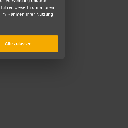
hrer Verwendung unserer
Buffetform. Tagsüber diverse Snacks an der Sandbar. Tee
 führen diese Informationen
ung an der Pool- und Beachbar.
ie im Rahmen Ihrer Nutzung
nklusive) und alkoholfreie Getränke von 10-24 Uhr an der
hr zur Verfügungen gestellt.
Alle zulassen
asserpolo, Wassergymnastic, Fitnesstudio.
tschen für Erwachsene und 8 Rutschen für Kinder).
r Aqua-Park ist von 10-17 Uhr geöffnet (von 12-13 Uhr