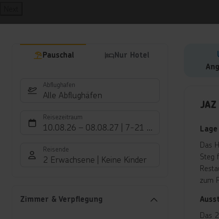
Next
Pauschal
Nur Hotel
Ang
Abflughafen
Hote
Alle Abflughäfen
JAZ
Reisezeitraum
10.08.26
–
08.08.27
7-21 Nächte
Lage
Das H
Reisende
Steg 
2 Erwachsene
Keine Kinder
Resta
zum F
Auss
Zimmer & Verpflegung
Das 2