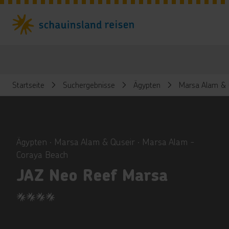
Startseite
Suchergebnisse
Ägypten
Marsa Alam & 
ious
Ägypten ∙ Marsa Alam & Quseir ∙ Marsa Alam -
Coraya Beach
JAZ Neo Reef Marsa
4