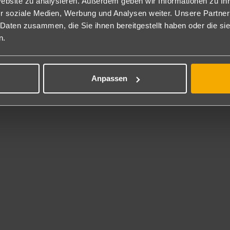
Website zu analysieren. Außerdem geben wir Informationen zu I
essen von 18:30-21:30 Uhr (im Winter)/19-22 Uhr (im Sommer) in 
r soziale Medien, Werbung und Analysen weiter. Unsere Partner
uchen von 15-17 Uhr an der Poolbar. Von 14-16 Uhr Eis zur Abkühl
 Daten zusammen, die Sie ihnen bereitgestellt haben oder die s
wählte, lokale alkoholische (Wein nur zum Mittag- und Abendessen i
n.
ls geöffneten Bar. An der Beachbar werden die Getränke von 10-17 U
 Inklusive
Anpassen
ennis, Boccia, Darts, Billard, Kicker, Shuffleboard, Bachvolleyball, W
t gegen Gebühr
s (im Nachbarhotel "Jaz Grand Marsa"), Tauchcenter.
**********************************
Coraya Wasserpark (gegen Gebühr vor Ort zu buchbar):
 Coraya“-Aqua-Park mit über 27 Rutschen für Groß und Klein (19 Ru
s, Softgetränke sowie warme Getränke sind tagsüber inkludiert. De
die Rutschen geschlossen).
rhaltung
ches Unterhaltungsprogramm wie Live Bands.