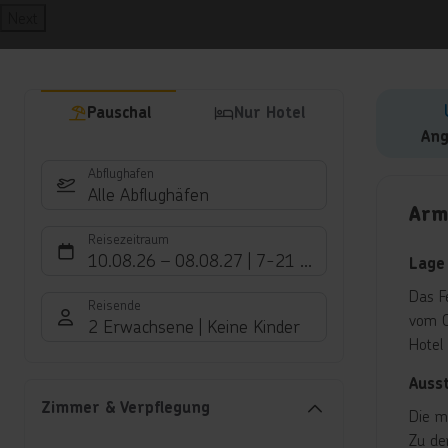
Next
Pauschal
Nur Hotel
Ang
Abflughafen
Hote
Alle Abflughäfen
Arme
Reisezeitraum
10.08.26
–
08.08.27
7-21 Nächte
Lage
Das F
Reisende
vom O
2 Erwachsene
Keine Kinder
Hotel
Auss
Zimmer & Verpflegung
Die m
Zu de