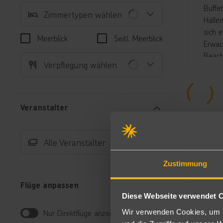
Buffe
Zimmertypen wählen
Halle
sich 
Meerblick
Seitl. Meerblick
Erwac
Beach
Verpflegung wählen
gener
Unte
Do
Veranstalter
Te
Ba
(P
Alle Veranstalter
bu
Fü
Zustimmung
Ko
Fü
Flüge anpassen
bu
Diese Webseite verwendet 
Do
üb
Wir verwenden Cookies, um I
Nur Direktflüge anzeigen