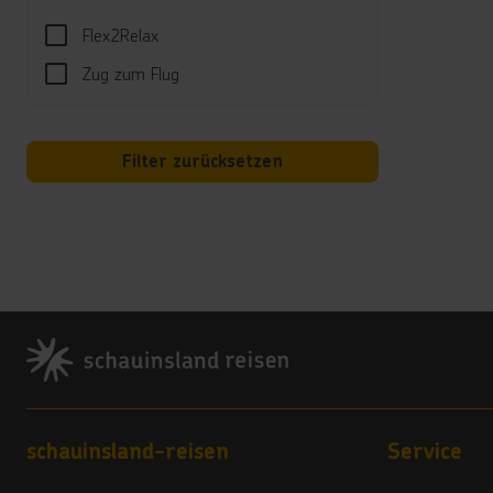
er
Flex2Relax
Sp
Zug zum Flug
Verp
All-I
Filter zurücksetzen
Ul
Ka
Ja
ei
Ni
Wä
Footer
Sport
Tisch
Unte
Tagsü
Footer navigation
schauinsland-reisen
Service
Well