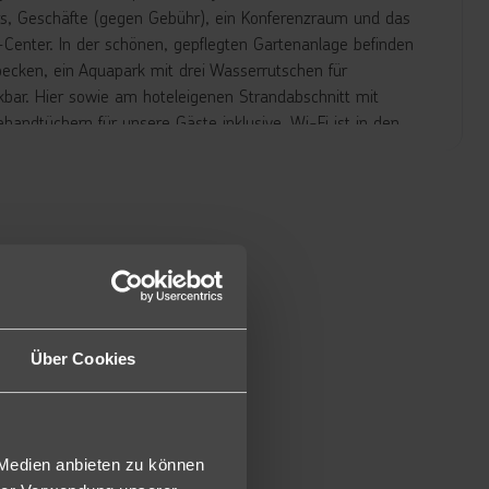
ars, Geschäfte (gegen Gebühr), ein Konferenzraum und das
-Center. In der schönen, gepflegten Gartenanlage befinden
cken, ein Aquapark mit drei Wasserrutschen für
bar. Hier sowie am hoteleigenen Strandabschnitt mit
andtüchern für unsere Gäste inklusive. Wi-Fi ist in den
t ca. 24 m² verfügen über Dusche/WC, Föhn, Direktwahl-
ral und wetterbedingt), Fliesen oder Laminatboden sowie
Konditionen buchbar (DEA/DEB). Auch als Poolblickzimmer
Meerseite buchbar (DY2). DZ=EZ zur Alleinbenutzung
Meerblick (DYI) in begrenzter Anzahl zu günstigeren
Über Cookies
er in begrenzter Anzahl zu günstigeren Konditionen
mmern und haben direkten Zugang zum Gemeinschaftspool
 und Liegen stehen leicht im flachen Wasser (SWD). Auch als
 Medien anbieten zu können