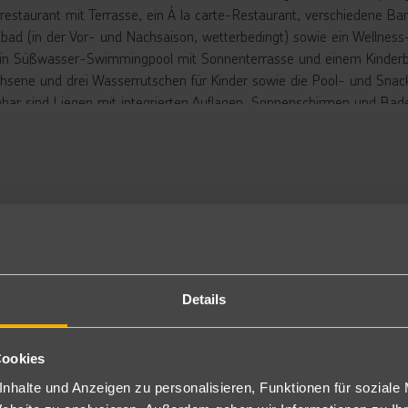
trestaurant mit Terrasse, ein À la carte-Restaurant, verschiedene B
nbad (in der Vor- und Nachsaison, wetterbedingt) sowie ein Wellness
ein Süßwasser-Swimmingpool mit Sonnenterrasse und einem Kinderbe
hsene und drei Wasserrutschen für Kinder sowie die Pool- und Snack
bar sind Liegen mit integrierten Auflagen, Sonnenschirmen und Badeh
ellen Bereichen und auf den Zimmern inklusive.
rbringung
ppelzimmer: Die modern und komfortabel eingerichteten Zimmer mi
lefon, Minibar, LCD Sat.-TV mit Musikkanal, Safe, Klimaanlage (zent
lkon (D). Zimmer für 1+1 in begrenzter Anzahl und zu günstigeren 
D) oder mit seitlichen Meerblick buchbar (DY2), im Sommer 26 zur 
chbar (DE/PDE/DY1).
r Sommer '27 sind Doppelzimmer mit Poolblick (DPI) oder seitlichem 
Details
nditionen buchbar.
r Sommer '27 sind Doppelzimmer mit Landblick für Familien mit Kind
chbar(DB).
Cookies
ppelzimmer Swim Up: Die Zimmer sind identisch mit den Doppelzi
er die eigene Terrasse, die in den Pool integriert ist. Stühle, Tisch
nhalte und Anzeigen zu personalisieren, Funktionen für soziale