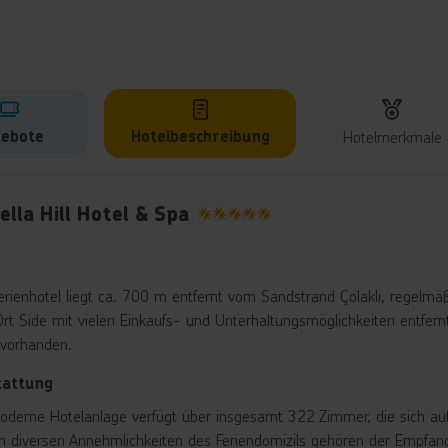
ebote
Hotelbeschreibung
Hotelmerkmale
lbeschreibung
lla Hill Hotel & Spa
5
erienhotel liegt ca. 700 m entfernt vom Sandstrand Çolaklı, regelmä
rt Side mit vielen Einkaufs- und Unterhaltungsmöglichkeiten entfern
 vorhanden.
tattung
oderne Hotelanlage verfügt über insgesamt 322 Zimmer, die sich auf 
n diversen Annehmlichkeiten des Feriendomizils gehören der Empfang