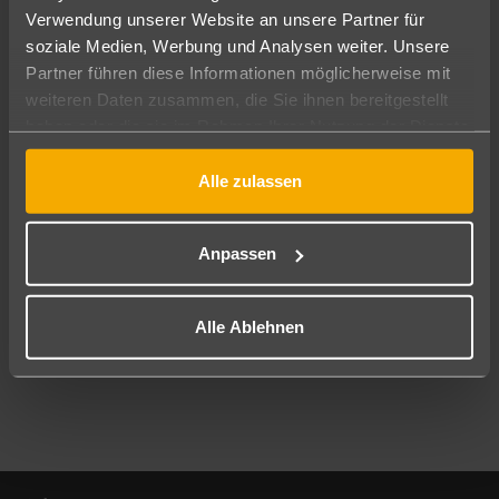
Verwendung unserer Website an unsere Partner für
soziale Medien, Werbung und Analysen weiter. Unsere
Abflughafen
Partner führen diese Informationen möglicherweise mit
Alle Abflughäfen
weiteren Daten zusammen, die Sie ihnen bereitgestellt
Reisezeitraum
haben oder die sie im Rahmen Ihrer Nutzung der Dienste
09.08.26
–
07.08.27
7-21 Nächte
gesammelt haben.
Alle zulassen
Reisende
2 Erwachsene
Keine Kinder
Anpassen
Mehr Filter anzeigen
Alle Ablehnen
Footer