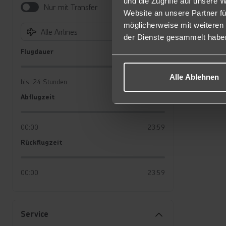
und die Zugriffe auf unsere 
Ve
Nur mit Transfer
Website an unsere Partner fü
Zu
möglicherweise mit weiteren
Alle Airlines
Spor
der Dienste gesammelt habe
Flugdauer
Flugdauer
Minig
2 Gol
Wasse
Alle Ablehnen
bis: 24 Stunden
Abflugzeit
Well
Abflugzeit
Im Ba
werde
00:00
23:59
Diese
Rückflugzeit
Rückflugzeit
Hydro
Versc
00:00
23:59
Hotel
Poolh
Service
Land