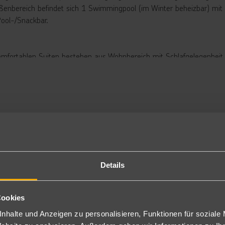
ßenbereich befindet sich 1 Swimmingpool (im Winter beheizbar) mi
Pool-/Snackbar.
omfortablen Suiten bestehen aus Wohnbereich mit Schlafgelegenheit
gen über Klimaanlage (gratis/individuell regulierbar), Sat.-TV, Safe 
Auffüllung gegen Gebühr), Tee-/Kaffeezubereitungsmöglichkeiten,
öhn sowie eine möblierte Terrasse (S2D).
zur Alleinbenutzung (S1D) buchbar.
pension
tück und Abendessen in Buffetform mit Show-Cooking und mehrmal
nclusive
Details
l Inclusive: Frühstück, Mittag- und Abendessen in Buffetform und 
koholfreie Getränke von 10 Uhr – 23 Uhr, nachmittags Tee, Kaffee 
i einem Mindestaufenthalt von 5 Nächten: 1x Abendessen pro Aufent
Cookies
servierung vor Ort).
nhalte und Anzeigen zu personalisieren, Funktionen für soziale
nweis:: Glutenfreie Produkte vorhanden (auf Anfrage/nach Verfügbarke