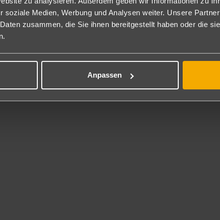
Website zu analysieren. Außerdem geben wir Informationen zu I
rmerk an. Zum Abendessen wird um angemessene Kleidung gebeten
r soziale Medien, Werbung und Analysen weiter. Unsere Partner
m Abendessen wird um angemessene Kleidung gebeten.
 Daten zusammen, die Sie ihnen bereitgestellt haben oder die s
t gegen Gebühr
n.
olf, Tennisplatz, Paddle-Courts und Multifunktionssportfeld im Resor
fplätze in 2 km Entfernung.
rsportmöglichkeiten am Strand gegen Gebühr durch örtliche Anbiete
Anpassen
ness
rcelo Fuerteventura Beach Resort befindet sich ein Wellness- und Th
n kann.
s verfügt über 6 Schwimmbecken mit Meerwasser und verschieden
massage-Betten, Strahlduschen und Sprudelbäder.
hiedene Anwendungen und Massagen werden auf Nachfrage und gege
service
andtücher gegen Kaution/Wechsel gratis.
eskategorie