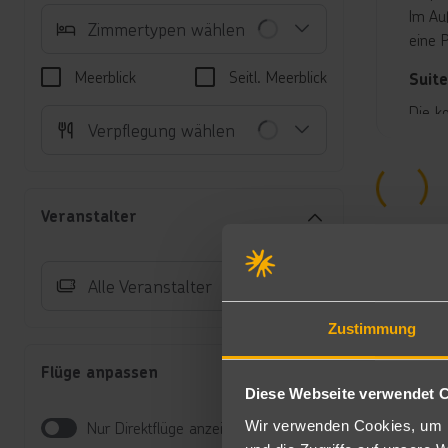
Im Au
Zimmertypen wählen
eine 
Meerblick
Seitl. Meerblick
Suite
Die k
Verpflegung wählen
verfü
leer/
und F
Auch 
Veranstalter
Halb
Frühs
Alle Veranstalter
All-I
Zustimmung
Al
al
Flüge anpassen
Be
Diese Webseite verwendet 
Re
Wir verwenden Cookies, um I
Nur Direktflüge anzeigen
Hi