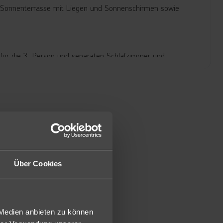
t Sonnenterrasse mit Liegen und Sonnenschirmen sowie
 für die 3. Person und separaten Schlafzimmer und
gratis, Minibar (mit Willkommensgetränk/ansonsten
 Bademantel und Hausschuhen, Badezimmer mit Dusche/WC
s wöchentlich Themenabende.
Über Cookies
mehrmals wöchentlich Themenabende. Lokale alkoholische und
und Gebäck und tagsüber Snacks.
halt in einem der À-la-carte-Restaurants des Resorts (mit
 Medien anbieten zu können
it vor Ort). Bitte geben Sie hierzu bei Buchung einen