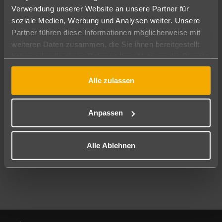
Verwendung unserer Website an unsere Partner für
soziale Medien, Werbung und Analysen weiter. Unsere
Abflughafen
Partner führen diese Informationen möglicherweise mit
Alle Abflughäfen
weiteren Daten zusammen, die Sie ihnen bereitgestellt
Reisezeitraum
haben oder die sie im Rahmen Ihrer Nutzung der Dienste
08.08.26
–
06.08.27
7-21 Nächte
gesammelt haben.
Alle zulassen
Reisende
2 Erwachsene
Keine Kinder
Anpassen
Mehr Filter anzeigen
Alle Ablehnen
Footer