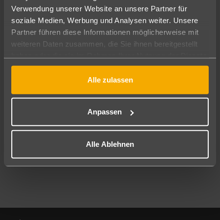
Verwendung unserer Website an unsere Partner für
soziale Medien, Werbung und Analysen weiter. Unsere
Abflughafen
Partner führen diese Informationen möglicherweise mit
Alle Abflughäfen
weiteren Daten zusammen, die Sie ihnen bereitgestellt
Reisezeitraum
haben oder die sie im Rahmen Ihrer Nutzung der Dienste
08.08.26
–
06.08.27
7-21 Nächte
gesammelt haben.
Alle zulassen
Reisende
2 Erwachsene
Keine Kinder
Anpassen
Mehr Filter anzeigen
Alle Ablehnen
Footer