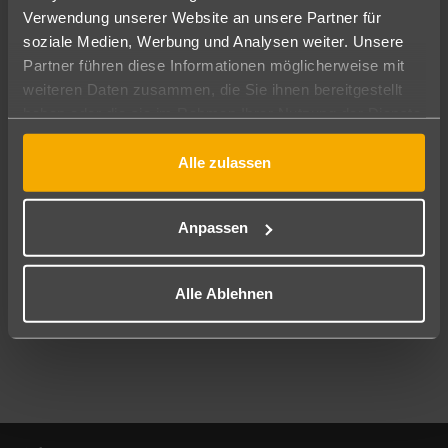
Verwendung unserer Website an unsere Partner für
soziale Medien, Werbung und Analysen weiter. Unsere
Abflughafen
Partner führen diese Informationen möglicherweise mit
Alle Abflughäfen
weiteren Daten zusammen, die Sie ihnen bereitgestellt
Reisezeitraum
haben oder die sie im Rahmen Ihrer Nutzung der Dienste
08.08.26
–
06.08.27
7-21 Nächte
gesammelt haben.
Alle zulassen
Reisende
2 Erwachsene
Keine Kinder
Anpassen
Mehr Filter anzeigen
Alle Ablehnen
Footer