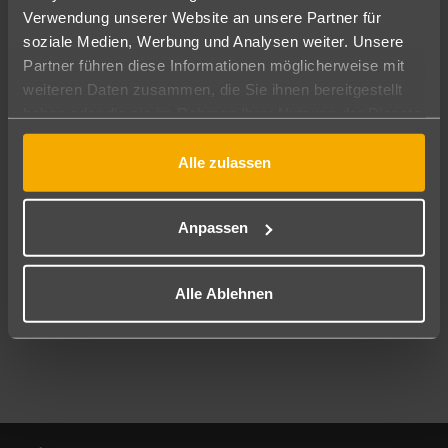
Verwendung unserer Website an unsere Partner für
soziale Medien, Werbung und Analysen weiter. Unsere
Abflughafen
Partner führen diese Informationen möglicherweise mit
Alle Abflughäfen
weiteren Daten zusammen, die Sie ihnen bereitgestellt
Reisezeitraum
haben oder die sie im Rahmen Ihrer Nutzung der Dienste
10.08.26
–
08.08.27
7-21 Nächte
gesammelt haben.
Alle zulassen
Reisende
2 Erwachsene
Keine Kinder
Anpassen
Mehr Filter anzeigen
Alle Ablehnen
Footer