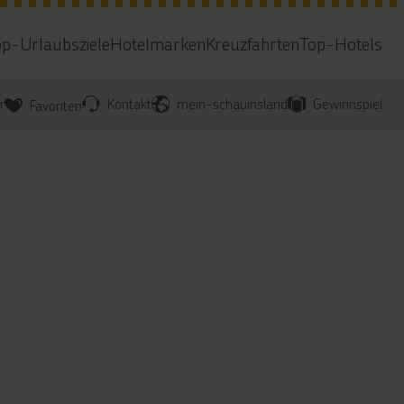
op-Urlaubsziele
Hotelmarken
Kreuzfahrten
Top-Hotels
r
Kontakt
mein-schauinsland
Gewinnspiel
Favoriten