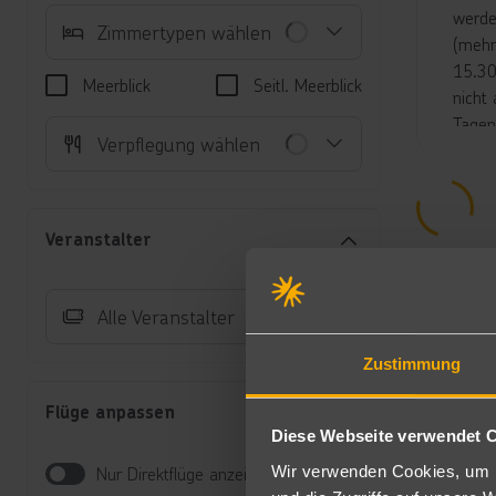
werde
Zimmertypen wählen
(mehr
15.30
Meerblick
Seitl. Meerblick
nicht
Tagen
Verpflegung wählen
Poolb
Beach
von 1
stehe
Veranstalter
Unte
Su
Alle Veranstalter
Du
Mi
Zustimmung
de
Ve
Flüge anpassen
Su
Diese Webseite verwendet 
di
Wir verwenden Cookies, um I
Nur Direktflüge anzeigen
se