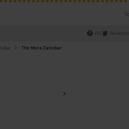
T
FAQ
Newslette
nsibar
The Mora Zanzibar