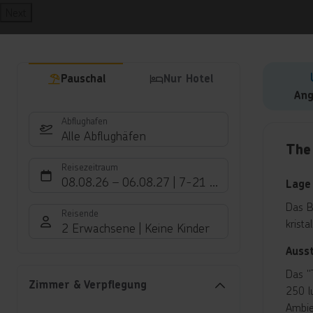
Next
Pauschal
Nur Hotel
Ang
Abflughafen
Hote
Alle Abflughäfen
The
Reisezeitraum
08.08.26
–
06.08.27
7-21 Nächte
Lage
Das B
Reisende
krista
2 Erwachsene
Keine Kinder
Auss
Das "
Zimmer & Verpflegung
250 l
Ambie