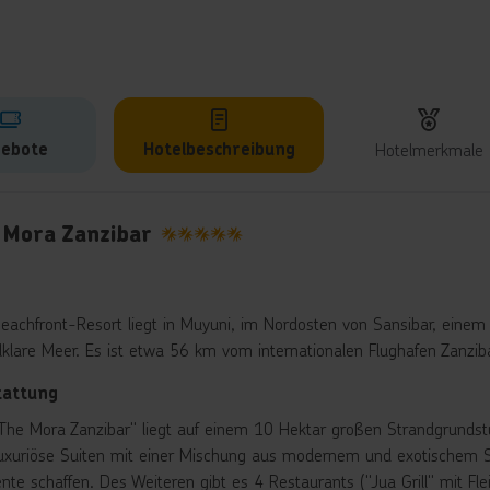
ebote
Hotelbeschreibung
Hotelmerkmale
lbeschreibung
 Mora Zanzibar
5
eachfront-Resort liegt in Muyuni, im Nordosten von Sansibar, einem
llklare Meer. Es ist etwa 56 km vom internationalen Flughafen Zanziba
tattung
The Mora Zanzibar" liegt auf einem 10 Hektar großen Strandgrundst
uxuriöse Suiten mit einer Mischung aus modernem und exotischem Sti
nte schaffen. Des Weiteren gibt es 4 Restaurants ("Jua Grill" mit Fl