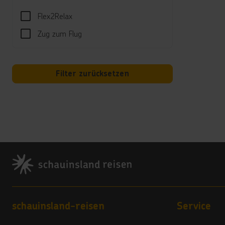
Medit
Flex2Relax
Spor
Zug zum Flug
Tauch
Katam
Filter zurücksetzen
Unte
versc
und e
Well
"The 
Footer
Kind
Outli
Hotel
Footer navigation
schauinsland-reisen
Service
24-h-