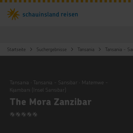
Startseite
Suchergebnisse
Tansania
Tansania - Sa
ious
Tansania ∙ Tansania - Sansibar ∙ Matemwe -
Kijambani (Insel Sansibar)
The Mora Zanzibar
5