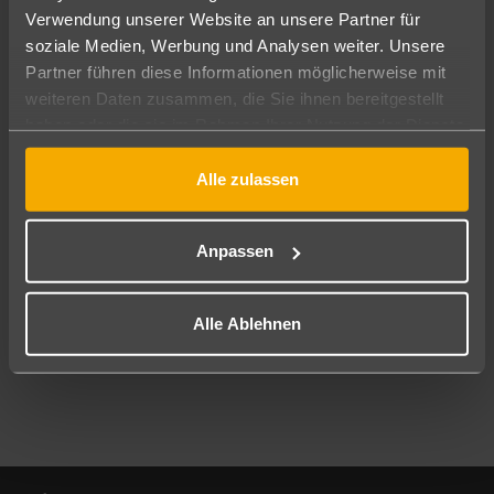
Verwendung unserer Website an unsere Partner für
soziale Medien, Werbung und Analysen weiter. Unsere
Abflughafen
Partner führen diese Informationen möglicherweise mit
Alle Abflughäfen
weiteren Daten zusammen, die Sie ihnen bereitgestellt
Reisezeitraum
haben oder die sie im Rahmen Ihrer Nutzung der Dienste
09.08.26
–
07.08.27
7-21 Nächte
gesammelt haben.
Alle zulassen
Reisende
2 Erwachsene
Keine Kinder
Anpassen
Mehr Filter anzeigen
Alle Ablehnen
Footer