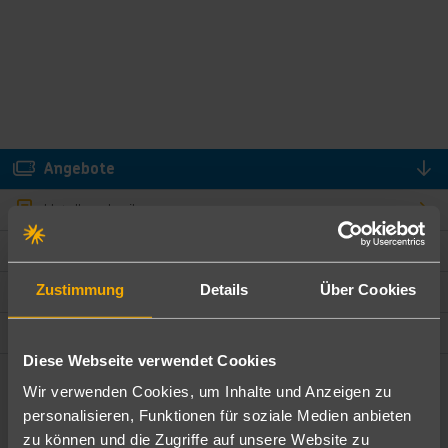
Angebote
Hotelbeschreibung
Hotelmerkmale
Zustimmung
Details
Über Cookies
Bewertungen
Lage und Umgebung
Diese Webseite verwendet Cookies
Wir verwenden Cookies, um Inhalte und Anzeigen zu
Angebote filtern
personalisieren, Funktionen für soziale Medien anbieten
Ändere die Kriterien nach deinen Wünschen
zu können und die Zugriffe auf unsere Website zu