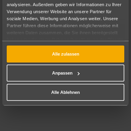
analysieren. Außerdem geben wir Informationen zu Ihrer
Pauschal
Nur Hotel
Verwendung unserer Website an unsere Partner für
soziale Medien, Werbung und Analysen weiter. Unsere
Partner führen diese Informationen möglicherweise mit
Abflughafen
Alle Abflughäfen
weiteren Daten zusammen, die Sie ihnen bereitgestellt
haben oder die sie im Rahmen Ihrer Nutzung der Dienste
Reisezeitraum
gesammelt haben.
09.08.26
–
07.08.27
7-21 Nächte
Alle zulassen
Reisende
2 Erwachsene
Keine Kinder
Anpassen
Mehr Filter anzeigen
Alle Ablehnen