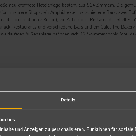
roße neu eröffnete Hotelanlage besteht aus 514 Zimmern. Die gemütl
tion, mehrere Shops, ein Amphitheater, verschiedene Bars, zwei Buff
urant"- internationale Küche), ein À-la-carte-Restaurant ("Shell Fish
Snack-Restaurants und verschiedene Bars und ein Café, The Bakery.
r weitläufigen Außenanlage befinden sich 12 Swimmingpools (drei da
zbar). Der neu erbaute Aqua Park mit 32 Wasserrutschen (11 für Erw
t Spaß für Klein und Groß.
n, Schirme, Auflagen und Handtücher sind am Pool und am Strand ko
unden des "Pickalbatros Portofino Villaggio" können alle Einrichtunge
16) mitbenutzen.
rbringung
ppelzimmer: Die modernen Zimmer mit Gartenblick sind geräumig (D
nibar (nur Wasser inkludiert), Wasserkocher, Klimaanlage, Telefon (
Details
gen Aufpreis auch mit Poolblick (PD) oder Meerblick (DM) buchbar.
ter RMFA49 auch als Einzelbelegung mit Gartenblick buchbar (1GD), 
nzelbelegung mit Meerblick (DEM) buchbar.
Cookies
achfront Meerblick: Die Beachfront Meerblick Zimmer (BF2, ca. 42
nhalte und Anzeigen zu personalisieren, Funktionen für soziale
sche/WC, Föhn, Safe, Minibar (Wasser inkludiert), Wasserkocher, Kl