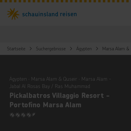
Startseite
Suchergebnisse
Ägypten
Marsa Alam & 
ious
Ägypten ∙ Marsa Alam & Quseir ∙ Marsa Alam -
Jabal Al Rosas Bay / Ras Muhammad
Pickalbatros Villaggio Resort -
Portofino Marsa Alam
4.5