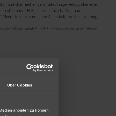
ich und charmant eingerichtete Anlage verfügt über eine
etrestaurants ("El Khan"-orientalisch, "Soprano
"-Meeresfrüchte, einmal pro Aufenthalt, mit Reservierung),
von im Winter beheizt) und 3 Kinderpools (zwei im Winter
achsene und 21 für Kinder; teilweise im Winter beheizbar)
stenfrei.
n des Schwesternhotels "Pickalbatros Portofino Vita"
, ca. 35 m²) ausgestattet mit Dusche/WC, Föhn, Safe,
gegen Gebühr), TV und Balkon oder Terrasse.
Über Cookies
als Einzelbelegung mit Poolblick (PDE) und als
-45 m²) groß und die Zimmer verfügen über ein Bad mit
 Medien anbieten zu können
imaanlage, Telefon (gegen Gebühr), TV und Terrasse oder