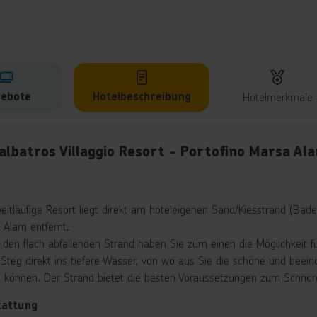
ebote
Hotelbeschreibung
Hotelmerkmale
lbeschreibung
albatros Villaggio Resort - Portofino Marsa Al
eitläufige Resort liegt direkt am hoteleigenen Sand/Kiesstrand (Ba
 Alam entfernt.
 den flach abfallenden Strand haben Sie zum einen die Möglichkeit 
 Steg direkt ins tiefere Wasser, von wo aus Sie die schöne und bee
n können. Der Strand bietet die besten Voraussetzungen zum Schnor
tattung