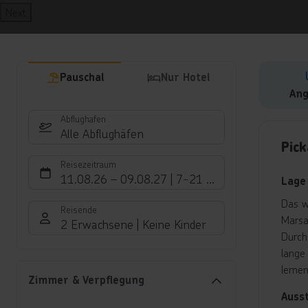
Next
Pauschal
Nur Hotel
Ang
Abflughafen
Hote
Alle Abflughäfen
Pick
Reisezeitraum
11.08.26
–
09.08.27
7-21 Nächte
Lage
Das w
Reisende
Marsa
2 Erwachsene
Keine Kinder
Durch
lange
lerne
Zimmer & Verpflegung
Auss