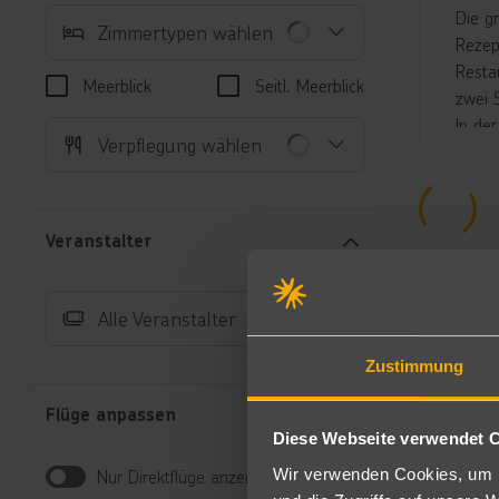
Die g
Zimmertypen wählen
Rezep
Resta
Meerblick
Seitl. Meerblick
zwei 
In de
Verpflegung wählen
behei
biete
Liege
Die K
Veranstalter
(RMF1
Unte
Alle Veranstalter
Do
Mi
Zustimmung
Ge
Un
Flüge anpassen
Ei
Diese Webseite verwendet 
Be
Wir verwenden Cookies, um I
Nur Direktflüge anzeigen
Du