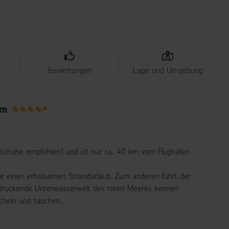
Bewertungen
Lage und Umgebung
am
4.5
deschuhe empfohlen) und ist nur ca. 40 km vom Flughafen
für einen erholsamen Strandurlaub. Zum anderen führt der
indruckende Unterwasserwelt des roten Meeres kennen
cheln und tauchen.