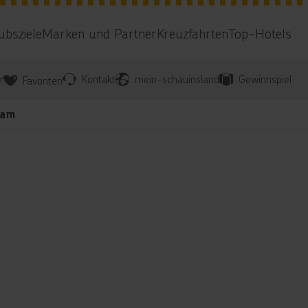
ubsziele
Marken und Partner
Kreuzfahrten
Top-Hotels
r
Kontakt
mein-schauinsland
Gewinnspiel
Favoriten
lam