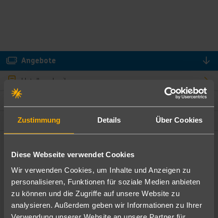
Angebote
Hotelbeschreibung
Hotelmerkmale
Lage und Umgebung
Zustimmung
Details
Über Cookies
Angebote filtern
Diese Webseite verwendet Cookies
Ändere die Kriterien nach deinen Wünschen
Wir verwenden Cookies, um Inhalte und Anzeigen zu
personalisieren, Funktionen für soziale Medien anbieten
Pauschal
Nur Hotel
zu können und die Zugriffe auf unsere Website zu
analysieren. Außerdem geben wir Informationen zu Ihrer
Verwendung unserer Website an unsere Partner für