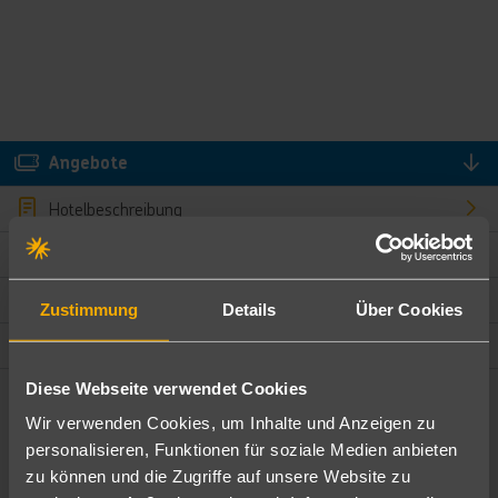
Angebote
Hotelbeschreibung
Hotelmerkmale
Bewertungen
Zustimmung
Details
Über Cookies
Lage und Umgebung
Diese Webseite verwendet Cookies
Angebote filtern
Wir verwenden Cookies, um Inhalte und Anzeigen zu
Ändere die Kriterien nach deinen Wünschen
personalisieren, Funktionen für soziale Medien anbieten
zu können und die Zugriffe auf unsere Website zu