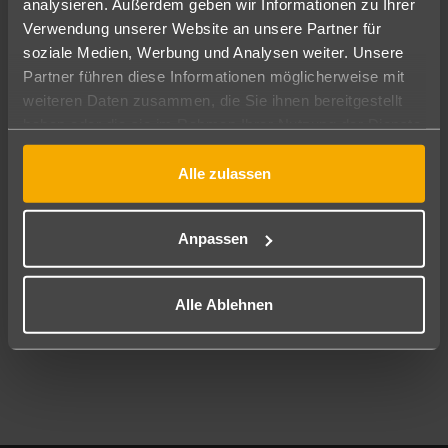
analysieren. Außerdem geben wir Informationen zu Ihrer
Pauschal
Nur Hotel
Verwendung unserer Website an unsere Partner für
soziale Medien, Werbung und Analysen weiter. Unsere
Abflughafen
Partner führen diese Informationen möglicherweise mit
Alle Abflughäfen
weiteren Daten zusammen, die Sie ihnen bereitgestellt
haben oder die sie im Rahmen Ihrer Nutzung der Dienste
Reisezeitraum
09.08.26
–
07.08.27
7-21 Nächte
gesammelt haben.
Alle zulassen
Reisende
2 Erwachsene
Keine Kinder
Anpassen
Mehr Filter anzeigen
Alle Ablehnen