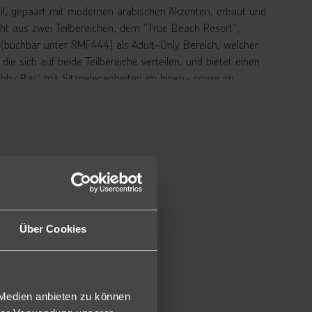
il, gepaart mit modernen arabischen Akzenten, erbaut und
ht aus zwei Teilbereichen, dem "True Beach Resort",
 (buchbar unter RMF444) als Adult-Only Bereich, welcher
e sich auf beide Teilbereiche verteilen, und bietet einen
bby Bar“ mit Sitzgelegenheiten im Innen- sowie im
einen Whirlpool, der in dem Hauptpool integriert ist (einer
Holzbrücke, bietet für Groß und Klein Chilloutbereiche mit
schiedenen Wasserspielen befindet sich neben dem Miniclub
l Manzil“ bietet Frühstück, Mittag- und Abendessen in
chrestaurant „Ritsa“ inklusive. Die drei À-la-carte-
(griechisch) sind im Village-Bereich gelegen und gegen
Anlage über eine Poolbar „Maya“, eine Rooftopbar „Sama Bar“
ene Unterhaltungsprogramme anbietet, eine Strandbar sowie
agebereich ist von einer großzügigen Wasserlandschaft
Über Cookies
samte Anlage führen, sowie einen Infinitypool, der einen
tten der Poollandschaft erwartet Sie eine Poolbar „Scarab
. Zwei weitere Bars „Salt Bar“ sowie „ILIOS“ Bar direkt am
ürfen beide Teilbereiche nutzen, allerdings nicht
 Medien anbieten zu können
trand inklusive.