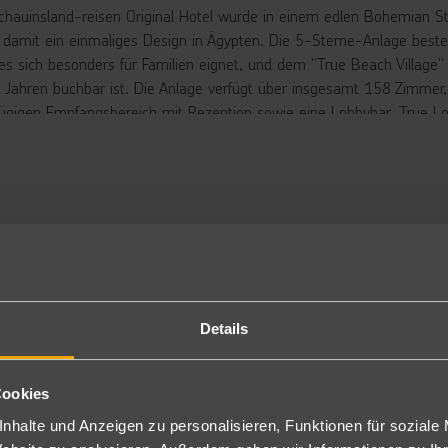
chauinsland-reisen Original Hotel wurde in einem edlen Bohemian St
t damit ein einmaliges Design in Ägypten. Die 5-Sterne-Anlage beste
es sich besonders für Familien eignet, und dem "True Beach Village"
 Jahren buchbar ist. Die Anlage verfügt über insgesamt 158 Zimmer, di
ügigen Empfangsbereich mit Rezeption sowie eine Lobbybar „True Lo
bereich. Der Resortbereich verfügt über zwei großzügige Pools sowie 
 im Winter beheizbar). Eine Insel im Hauptpool, erreichbar über eine 
n und Sitzsäcken. Ein Kinderpool sowie ein Kindersplashpool mit ver
em angrenzenden Spielplatz mit Sonnensegel. Das Hauptrestaurant „E
form, zusätzlich ist einmal pro Aufenthalt das am Strand gelegene Fis
rants „El Tawla“ (orientalisch), „NORI“ (asian-fusion) sowie „ILIOS“ 
r (Adult only, Reservierung erforderlich). Des Weiteren verfügt die 
ha vorhanden, gegen Gebühr), ein Theater, das am Abend verschied
verschiedene Geschäfte und einen Friseur sowie Spabereich. Der Vill
Details
en und bietet insgesamt 4 verschiedene Hauptpools, die durch die ge
ck auf die kristallklare Bucht bietet (alle Pool sind beheizbar). Inmi
Cookies
sowie das orientalische Restaurant „El Tawla“ und eine Chaise Lounge
 stehen im Village Bereich zur Verfügung. Gäste des Villagebereichs d
nhalte und Anzeigen zu personalisieren, Funktionen für soziale
ehrt. Liegen, Sonnenschirme und Badetücher sind am Pool und am S