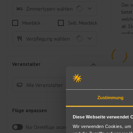
Das s
Zimmertypen wählen
biete
welch
Meerblick
Seitl. Meerblick
ab 16
großz
Verpflegung wählen
Außen
davon
Liege
und d
Veranstalter
Buffet
Restau
Gebüh
Alle Veranstalter
(Shis
über 
Zustimmung
umgeb
Flüge anpassen
Ausbli
Diese Webseite verwendet 
Bar“ 
Strand
Wir verwenden Cookies, um I
Nur Direktflüge anzeigen
umgek