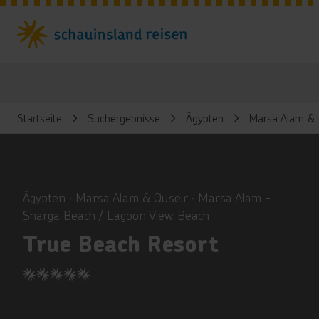
Startseite
Suchergebnisse
Ägypten
Marsa Alam & 
ious
Ägypten ∙ Marsa Alam & Quseir ∙ Marsa Alam -
Sharga Beach / Lagoon View Beach
True Beach Resort
5