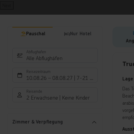
Next
Pauschal
Nur Hotel
Ang
Abflughafen
Hote
Alle Abflughäfen
Tru
Reisezeitraum
10.08.26
–
08.08.27
7-21 Nächte
Lage
Das T
Reisende
Beach
2 Erwachsene
Keine Kinder
arabi
vorge
empfo
Zimmer & Verpflegung
Auss