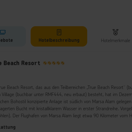
ebote
Hotelbeschreibung
Hotelmerkmale
lbeschreibung
e Beach Resort
5
rue Beach Resort, das aus den Teilbereichen „True Beach Resort“ (
 Village (buchbar unter RMF444, neu erbaut) besteht, hat im Dezemb
schen Bohostil konzipierte Anlage ist südlich von Marsa Alam gelege
lagerten Bucht mit kristallklarem Wasser in erster Strandreihe. Vor
hlen). Der Flughafen von Marsa Alam liegt etwa 90 Kilometer vom Ho
tattung