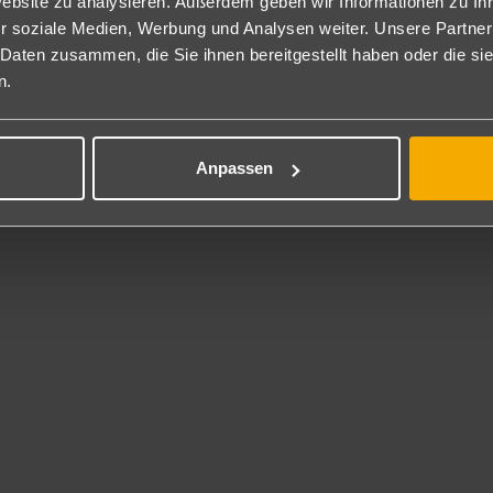
Website zu analysieren. Außerdem geben wir Informationen zu I
wachsene + 1/2 Kinder/3 Erwachsene werden keine zusätzlichen Bett
r soziale Medien, Werbung und Analysen weiter. Unsere Partner
tt, auch wenn auf der Bestätigung Zustellbetten aufgeführt sind!
 Daten zusammen, die Sie ihnen bereitgestellt haben oder die s
n of the House (CUN157I): Die Zuteilung erfolgt vor Ort durch das
n.
nnen nicht berücksichtigt werden (RO2/RO1).
mily Suite (CUN157I): Die ca. 89 m² großen Familiensuiten bieten au
hlafzimmer, was durch eine Schiebetür getrennt ist, Wohn-/Schlafbe
blierten Balkon (2F1).
Anpassen
ster Suite Ocean View (CUN157I): Mit ca. 137 m² bieten diese sehr v
sgestattet mit Whirlpool auf der Terrasse, Wohnbereich, separaten
o Bedroom Family Ocean View (CUN157I): Diese ca. 74 m² großen 
der der Räume verfügt übet ein Doppelbett oder zwei Einzelbetten 
t Dusche/WC (LQ2).
flegung
nclusive
tück, Mittag- und Abendessen in Buffetform oder wahlweise in einem
olfreie Getränke bis 1 Uhr. Star Café 24 Std., Tagsüber Snacks zu b
n Gourmet À-la-carte-Restaurants müssen Herren lange Hosen trage