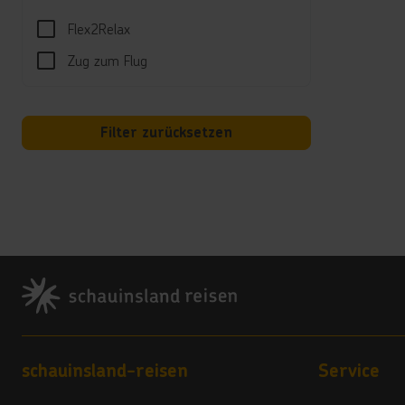
Sport
Flex2Relax
Wasser
Zug zum Flug
Spor
Hotel
Filter zurücksetzen
Unte
Tägli
Well
Massa
Footer
Kind
Kinder
Star 
Star 
Star 
Footer navigation
schauinsland-reisen
Service
Hotel