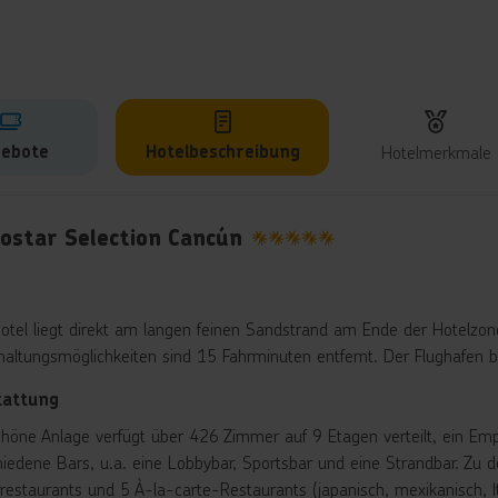
ebote
Hotelbeschreibung
Hotelmerkmale
lbeschreibung
rostar Selection Cancún
5
otel liegt direkt am langen feinen Sandstrand am Ende der Hotelzon
haltungsmöglichkeiten sind 15 Fahrminuten entfernt. Der Flughafen be
tattung
chöne Anlage verfügt über 426 Zimmer auf 9 Etagen verteilt, ein Em
hiedene Bars, u.a. eine Lobbybar, Sportsbar und eine Strandbar. Zu 
trestaurants und 5 À-la-carte-Restaurants (japanisch, mexikanisch, I