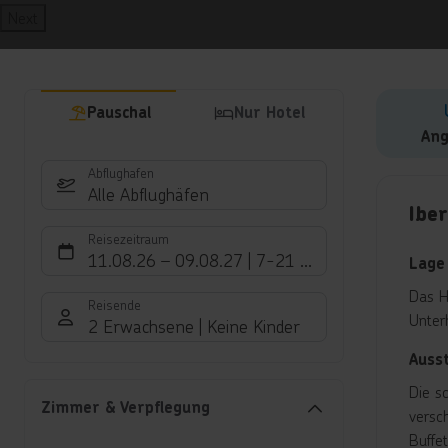
Next
Pauschal
Nur Hotel
Ang
Abflughafen
Hote
Alle Abflughäfen
Ibe
Reisezeitraum
11.08.26
–
09.08.27
7-21 Nächte
Lage
Das H
Reisende
Unter
2 Erwachsene
Keine Kinder
Auss
Die s
Zimmer & Verpflegung
versc
Buffe