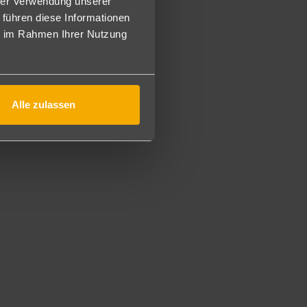
hrer Verwendung unserer
en ins Zimmer gestellt, heißt Belegung: 2 Personen pro
 führen diese Informationen
ie im Rahmen Ihrer Nutzung
 Hotel. Kundenwünsche bezüglich der Zimmerkategorie
sreichend Platz. Sie verfügen über ein separates
reich mit Schlafsofa, TV, Föhn, Safe, Dusche/WC und
Alle zulassen
iel Platz und liegen in den oberen Etagen. Sie sind
 Schlafraum und Meerblick (MSM/Q1W).
Zimmer bestehen aus zwei Räumen mit Verbindungstür.
und einem Schlafsofa oder -couch, 2 Fernseher und ein Bad
 der 5 A-la-carte Restaurants. Lokale alkoholische und
estimmten Zeiten. Zimmerservice 11-23 Uhr.
n und Shirts mit Ärmeln.