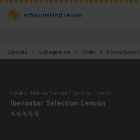
Startseite
Suchergebnisse
Mexiko
Mexiko: Yucatan
ious
Mexiko ∙ Mexiko: Yucatan / Cancun ∙ Cancún
Iberostar Selection Cancún
5