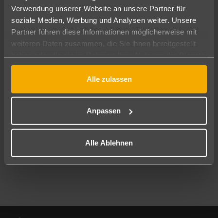
Verwendung unserer Website an unsere Partner für
soziale Medien, Werbung und Analysen weiter. Unsere
Abflughafen
Partner führen diese Informationen möglicherweise mit
Alle Abflughäfen
weiteren Daten zusammen, die Sie ihnen bereitgestellt
Reisezeitraum
haben oder die sie im Rahmen Ihrer Nutzung der Dienste
10.08.26
–
08.08.27
7-21 Nächte
gesammelt haben.
Alle zulassen
Reisende
2 Erwachsene
Keine Kinder
Anpassen
Mehr Filter anzeigen
Alle Ablehnen
Footer