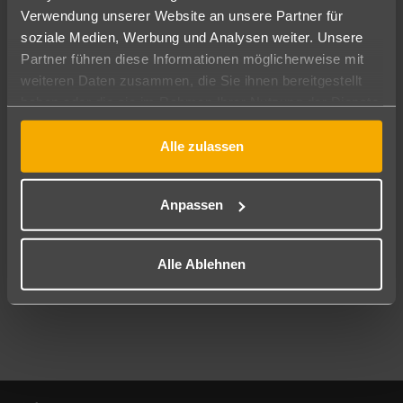
Verwendung unserer Website an unsere Partner für
soziale Medien, Werbung und Analysen weiter. Unsere
Abflughafen
Partner führen diese Informationen möglicherweise mit
Alle Abflughäfen
weiteren Daten zusammen, die Sie ihnen bereitgestellt
Reisezeitraum
haben oder die sie im Rahmen Ihrer Nutzung der Dienste
09.08.26
–
07.08.27
7-21 Nächte
gesammelt haben.
Alle zulassen
Reisende
2 Erwachsene
Keine Kinder
Anpassen
Mehr Filter anzeigen
Alle Ablehnen
Footer