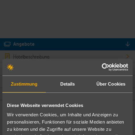
Angebote
Hotelbeschreibung
Hotelmerkmale
Bewertungen
Zustimmung
Details
Über Cookies
Lage und Umgebung
Diese Webseite verwendet Cookies
Angebote filtern
Wir verwenden Cookies, um Inhalte und Anzeigen zu
Ändere die Kriterien nach deinen Wünschen
personalisieren, Funktionen für soziale Medien anbieten
zu können und die Zugriffe auf unsere Website zu