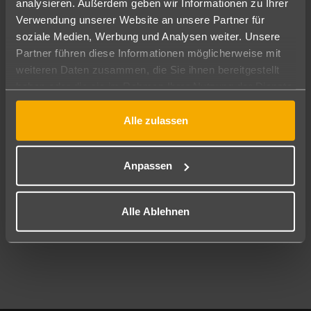
analysieren. Außerdem geben wir Informationen zu Ihrer
Pauschal
Nur Hotel
Verwendung unserer Website an unsere Partner für
soziale Medien, Werbung und Analysen weiter. Unsere
Abflughafen
Partner führen diese Informationen möglicherweise mit
Alle Abflughäfen
weiteren Daten zusammen, die Sie ihnen bereitgestellt
haben oder die sie im Rahmen Ihrer Nutzung der Dienste
Reisezeitraum
11.08.26
–
09.08.27
7-21 Nächte
gesammelt haben.
Alle zulassen
Reisende
2 Erwachsene
Keine Kinder
Anpassen
Mehr Filter anzeigen
Alle Ablehnen