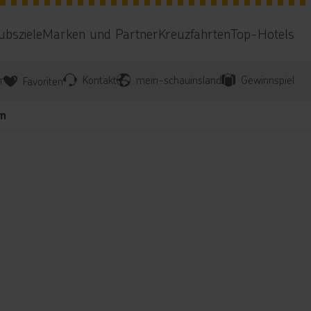
ubsziele
Marken und Partner
Kreuzfahrten
Top-Hotels
r
Kontakt
mein-schauinsland
Gewinnspiel
Favoriten
on