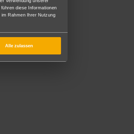
hrer Verwendung unserer
 folgenden Annehmlichkeiten:
 führen diese Informationen
 Cocktailstunde (17:30-19 Uhr), alkoholfreie Getränke
ie im Rahmen Ihrer Nutzung
hriften, kostenloser Zugang zum zum Sportzentrum, zur
 (ca. 45 m²) und mit Schlafmöglichkeiten für 1-2 Kinder
Alle zulassen
 À-la-carte-Restaurants) oder in Buffetform (mehrmals
 als Menü (in verschiedenen À-la-carte-Restaurants) oder
r lokale alkoholische und alkoholfreie Getränke an den
e mit Gebäck.
ch.