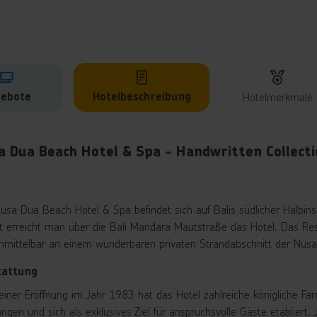
ebote
Hotelbeschreibung
Hotelmerkmale
lbeschreibung
a Dua Beach Hotel & Spa - Handwritten Collect
usa Dua Beach Hotel & Spa befindet sich auf Balis südlicher Halbin
rt erreicht man über die Bali Mandara Mautstraße das Hotel. Das Res
nmittelbar an einem wunderbaren privaten Strandabschnitt der Nusa
tattung
seiner Eröffnung im Jahr 1983 hat das Hotel zahlreiche königliche F
ngen und sich als exklusives Ziel für anspruchsvolle Gäste etabliert