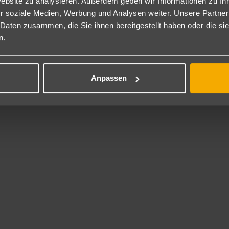
Website zu analysieren. Außerdem geben wir Informationen zu I
neralwasser auf dem Zimmer.
dem besteht Zugang zur Palace Club Lounge (von 6:30-23 Uhr) mit
r soziale Medien, Werbung und Analysen weiter. Unsere Partner
ühstück (6:30–11 Uhr), nachmittags Kaffee-/Teestunde (15-17 Uhr),
 Daten zusammen, die Sie ihnen bereitgestellt haben oder die s
1-23 Uhr), Büchersammlung (Mini-Bibliothek), Zeitungen und Zeitsc
n.
una, zum Dampfbad und zum Whirlpool im Nusa Dua Spa.
milienzimmer: Ausgestattet wie die Deluxezimmer, jedoch geräumiger
F2).
Anpassen
P
kanisches Frühstücksbuffet.
ension beinhaltet zusätzlich Abendessen als Menü (in verschiedenen
ntlich und mit balinesischer Show).
nclusive
nationales Frühstücksbuffet, Mittagessen als Menü sowie Abendessen
ffetform (mehrmals wöchentlich und mit balinesischer Show). Tagsübe
ls geöffneten Bars (von 10 Uhr-1 Uhr) sowie nachmittags Kaffee/Te
 Inklusive
r-Basketball, Beachvolleyball, Tischtennis, Fitnesscenter, Riesenscha