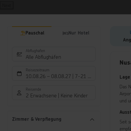
Next
Pauschal
Nur Hotel
Ang
Abflughafen
Hote
Alle Abflughäfen
Nus
Reisezeitraum
10.08.26
–
08.08.27
7-21 Nächte
Lage
Das N
Reisende
Airpo
2 Erwachsene
Keine Kinder
und u
Auss
Zimmer & Verpflegung
Seit 
empfa