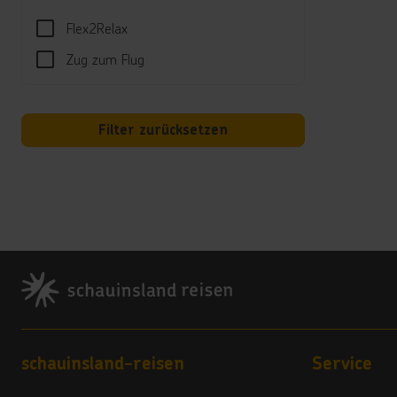
Flex2Relax
Spor
Zug zum Flug
Billa
Verfüg
Well
Filter zurücksetzen
Sauna
Weite
Kind
Kinde
Minic
Footer
Hotel
Wi-Fi
Land
Footer navigation
schauinsland-reisen
Service
5 Ste