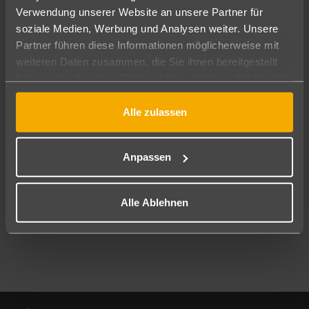
Verwendung unserer Website an unsere Partner für
soziale Medien, Werbung und Analysen weiter. Unsere
Abflughafen
Partner führen diese Informationen möglicherweise mit
Alle Abflughäfen
weiteren Daten zusammen, die Sie ihnen bereitgestellt
Reisezeitraum
haben oder die sie im Rahmen Ihrer Nutzung der Dienste
10.08.26
–
08.08.27
7-21 Nächte
gesammelt haben.
Alle zulassen
Reisende
2 Erwachsene
Keine Kinder
Anpassen
Mehr Filter anzeigen
Alle Ablehnen
Footer