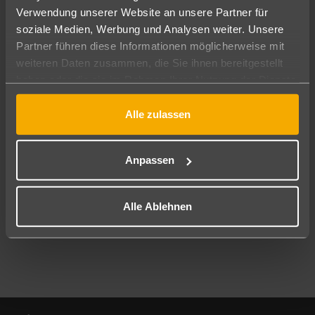
Verwendung unserer Website an unsere Partner für
soziale Medien, Werbung und Analysen weiter. Unsere
Abflughafen
Partner führen diese Informationen möglicherweise mit
Alle Abflughäfen
weiteren Daten zusammen, die Sie ihnen bereitgestellt
Reisezeitraum
haben oder die sie im Rahmen Ihrer Nutzung der Dienste
09.08.26
–
07.08.27
7-21 Nächte
gesammelt haben.
Alle zulassen
Reisende
2 Erwachsene
Keine Kinder
Anpassen
Mehr Filter anzeigen
Alle Ablehnen
Footer