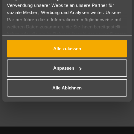
Verwendung unserer Website an unsere Partner für
soziale Medien, Werbung und Analysen weiter. Unsere
Abflughafen
Partner führen diese Informationen möglicherweise mit
Alle Abflughäfen
weiteren Daten zusammen, die Sie ihnen bereitgestellt
Reisezeitraum
haben oder die sie im Rahmen Ihrer Nutzung der Dienste
11.08.26
–
09.08.27
7-21 Nächte
gesammelt haben.
Alle zulassen
Reisende
2 Erwachsene
Keine Kinder
Anpassen
Mehr Filter anzeigen
Alle Ablehnen
Footer