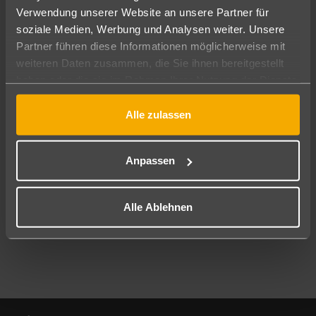
Verwendung unserer Website an unsere Partner für
soziale Medien, Werbung und Analysen weiter. Unsere
Abflughafen
Partner führen diese Informationen möglicherweise mit
Alle Abflughäfen
weiteren Daten zusammen, die Sie ihnen bereitgestellt
Reisezeitraum
haben oder die sie im Rahmen Ihrer Nutzung der Dienste
11.08.26
–
09.08.27
7-21 Nächte
gesammelt haben.
Alle zulassen
Reisende
2 Erwachsene
Keine Kinder
Anpassen
Mehr Filter anzeigen
Alle Ablehnen
Footer