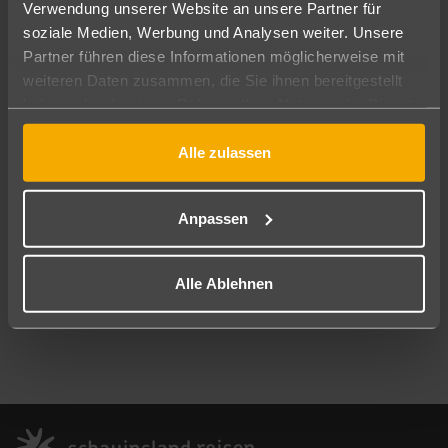
Verwendung unserer Website an unsere Partner für
Abflughafen
soziale Medien, Werbung und Analysen weiter. Unsere
Alle Abflughäfen
Partner führen diese Informationen möglicherweise mit
weiteren Daten zusammen, die Sie ihnen bereitgestellt
Reisezeitraum
haben oder die sie im Rahmen Ihrer Nutzung der Dienste
09.08.26
–
07.08.27
7-21 Nächte
gesammelt haben.
Reisende
Alle zulassen
2 Erwachsene
Keine Kinder
Mehr Filter anzeigen
Anpassen
Alle Ablehnen
Footer