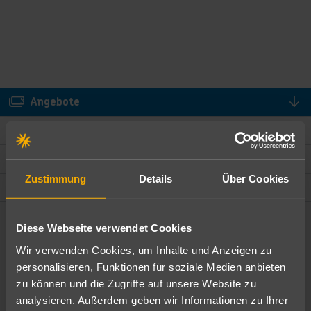
Angebote
Hotelbeschreibung
Hotelmerkmale
Zustimmung
Details
Über Cookies
Lage und Umgebung
Diese Webseite verwendet Cookies
Angebote filtern
Wir verwenden Cookies, um Inhalte und Anzeigen zu
Ändere die Kriterien nach deinen Wünschen
personalisieren, Funktionen für soziale Medien anbieten
zu können und die Zugriffe auf unsere Website zu
Pauschal
Nur Hotel
analysieren. Außerdem geben wir Informationen zu Ihrer