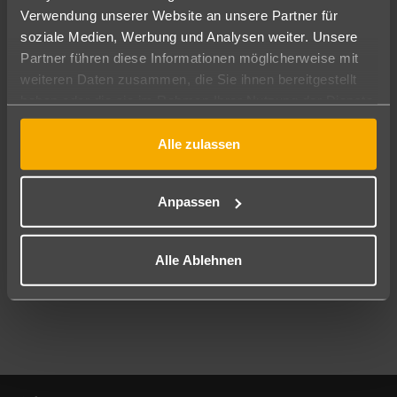
Verwendung unserer Website an unsere Partner für
soziale Medien, Werbung und Analysen weiter. Unsere
Abflughafen
Partner führen diese Informationen möglicherweise mit
Alle Abflughäfen
weiteren Daten zusammen, die Sie ihnen bereitgestellt
Reisezeitraum
haben oder die sie im Rahmen Ihrer Nutzung der Dienste
09.08.26
–
07.08.27
7-21 Nächte
gesammelt haben.
Alle zulassen
Reisende
2 Erwachsene
Keine Kinder
Anpassen
Mehr Filter anzeigen
Alle Ablehnen
Footer