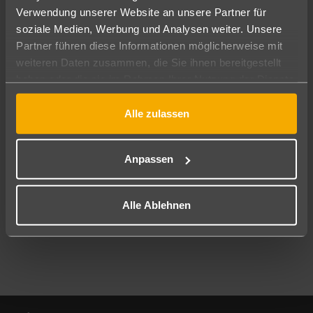
Verwendung unserer Website an unsere Partner für
soziale Medien, Werbung und Analysen weiter. Unsere
Abflughafen
Partner führen diese Informationen möglicherweise mit
Alle Abflughäfen
weiteren Daten zusammen, die Sie ihnen bereitgestellt
Reisezeitraum
haben oder die sie im Rahmen Ihrer Nutzung der Dienste
10.08.26
–
08.08.27
7-21 Nächte
gesammelt haben.
Alle zulassen
Reisende
2 Erwachsene
Keine Kinder
Anpassen
Mehr Filter anzeigen
Alle Ablehnen
Footer