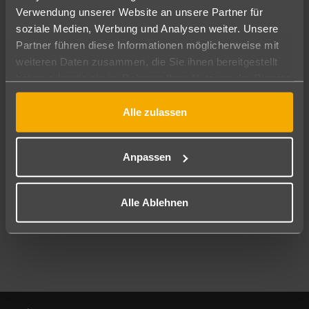
Verwendung unserer Website an unsere Partner für
soziale Medien, Werbung und Analysen weiter. Unsere
Abflughafen
Partner führen diese Informationen möglicherweise mit
Alle Abflughäfen
weiteren Daten zusammen, die Sie ihnen bereitgestellt
Reisezeitraum
haben oder die sie im Rahmen Ihrer Nutzung der Dienste
10.08.26
–
08.08.27
7-21 Nächte
gesammelt haben.
Alle zulassen
Reisende
2 Erwachsene
Keine Kinder
Anpassen
Mehr Filter anzeigen
Alle Ablehnen
Footer