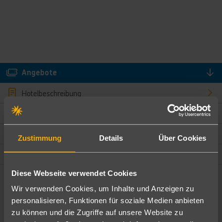
Angebote
Hotelbeschreibung
Hotelmerkmale
Bewertungen
Zustimmung
Details
Über Cookies
Lage und Umgebung
Diese Webseite verwendet Cookies
Angebote filtern
Wir verwenden Cookies, um Inhalte und Anzeigen zu
Ändere die Kriterien nach deinen Wünschen
personalisieren, Funktionen für soziale Medien anbieten
zu können und die Zugriffe auf unsere Website zu