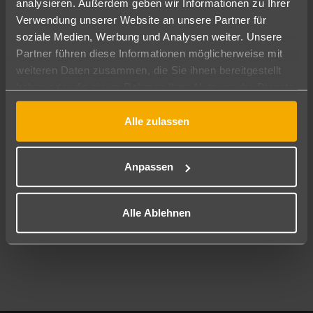
analysieren. Außerdem geben wir Informationen zu Ihrer
Pauschal
Nur Hotel
Verwendung unserer Website an unsere Partner für
soziale Medien, Werbung und Analysen weiter. Unsere
Abflughafen
Partner führen diese Informationen möglicherweise mit
Alle Abflughäfen
weiteren Daten zusammen, die Sie ihnen bereitgestellt
haben oder die sie im Rahmen Ihrer Nutzung der Dienste
Reisezeitraum
10.08.26
–
08.08.27
7-21 Nächte
gesammelt haben.
Alle zulassen
Reisende
2 Erwachsene
Keine Kinder
Anpassen
Mehr Filter anzeigen
Alle Ablehnen