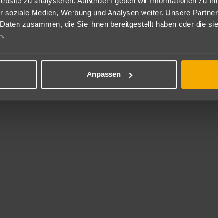
Website zu analysieren. Außerdem geben wir Informationen zu I
htennis
r soziale Medien, Werbung und Analysen weiter. Unsere Partner
is
 Daten zusammen, die Sie ihnen bereitgestellt haben oder die s
t gegen Gebühr
n.
icht beim Tennis
nisausrüstung
chen
Anpassen
erse Wassersportarten durch lokale Anbieter.
ness
ereich"Myo Ka Golden Sands" (Nutzung kostenfrei) mit Hallenbad, 
dungen gegen Gebühr.
erprogramm
ater Kinderpool, Kinderspielzimmer Kinderbuffet, Babysitterservice (
service
 steht in der gesamten Anlage kostenfrei zur Verfügung.