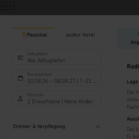
Next
Pauschal
Nur Hotel
Ang
Abflughafen
Hote
Alle Abflughäfen
Rad
Reisezeitraum
10.08.26
–
08.08.27
7-21 Nächte
Lage
Das H
Reisende
schön
2 Erwachsene
Keine Kinder
Paul'
Auss
Zimmer & Verpflegung
Das l
Fi, A