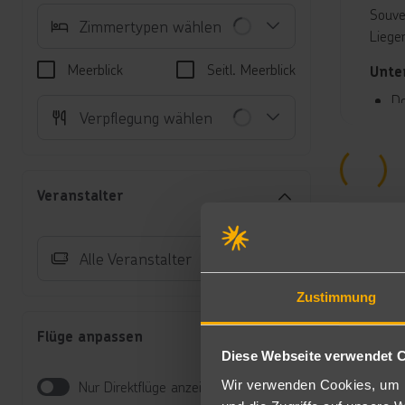
Souve
Zimmertypen wählen
Liege
Meerblick
Seitl. Meerblick
Unte
Do
Verpflegung wählen
Fö
au
Me
Su
Veranstalter
Wo
Frühs
Alle Veranstalter
HP be
Zustimmung
All-I
Sport
Flüge anpassen
Diese Webseite verwendet 
* Aer
Wir verwenden Cookies, um I
* Fit
Nur Direktflüge anzeigen