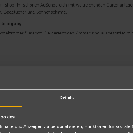
nirshop. Im schönen Außenbereich mit weitreichenden Gartenanlage
n, Badetücher und Sonnenschirme.
rbringung
ppelzimmer Superior: Die geräumigen Zimmer sind ausgestattet mi
hn, Klimaanlage, Sat.-TV, Telefon, Highspeed-Internetzugang, Miniba
sgestatteten Kitchenette (u.a. mit Mikrowelle und kleinem Gefriers
erblick (DMU) buchbar.
ite: Die Suiten verfügen über die gleiche Ausstattung wie die Dop
hnbereich und in Marmor gehaltene Bäder ohne Meerblick (S2). Geg
tück, Halbpension oder Vollpension
inhaltet Frühstück und Abendessen, Vollpension Frühstück, Mittag-
Details
nclusive
 Inklusive
Cookies
obic
nhalte und Anzeigen zu personalisieren, Funktionen für soziale
nessraum