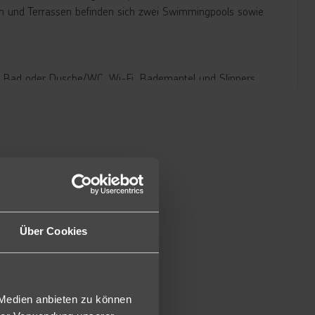
n und Terrassen befinden sich zwei Swimmingpools sowie
t Bad oder Dusche/WC, Wi-Fi, Bademantel und Slippers,
r (gegen Gebühr), Kaffee-/Teezubereiter, einer
chrank), Safe und Balkon (DSU/DAS, ca. 35m² ). Auch mit
pelzimmer Meerblick. Diese haben zudem einen separaten
en Aufpreis auch mit Meerblick (S2M) buchbar.
 und Abendessen
Über Cookies
 Medien anbieten zu können