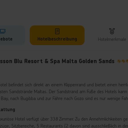
ebote
Hotelbeschreibung
Hotelmerkmale
lbeschreibung
isson Blu Resort & Spa Malta Golden Sands
5
otel befindet sich direkt an einem Klippenrand und bietet einen herr
sten Sandstrände Maltas. Der Sandstrand am Fuße des Hotels kann di
s Bay, nach Bugibba und zur Fähre nach Gozo sind es nur wenige Fahr
tattung
uxuriöse Hotel verfügt über 338 Zimmer. Zu den Annehmlichkeiten ge
ufzüge, Sitzbereiche, 5 Restaurants (2 davon sind ausschließlich i