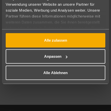
Verwendung unserer Website an unsere Partner für
soziale Medien, Werbung und Analysen weiter. Unsere
Abflughafen
Partner führen diese Informationen möglicherweise mit
Alle Abflughäfen
weiteren Daten zusammen, die Sie ihnen bereitgestellt
Reisezeitraum
haben oder die sie im Rahmen Ihrer Nutzung der Dienste
08.08.26
–
06.08.27
7-21 Nächte
gesammelt haben.
Alle zulassen
Reisende
2 Erwachsene
Keine Kinder
Anpassen
Mehr Filter anzeigen
Alle Ablehnen
Footer