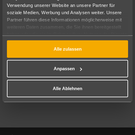
Verwendung unserer Website an unsere Partner für
soziale Medien, Werbung und Analysen weiter. Unsere
Abflughafen
Partner führen diese Informationen möglicherweise mit
Alle Abflughäfen
weiteren Daten zusammen, die Sie ihnen bereitgestellt
Reisezeitraum
haben oder die sie im Rahmen Ihrer Nutzung der Dienste
08.08.26
–
06.08.27
7-21 Nächte
gesammelt haben.
Alle zulassen
Reisende
2 Erwachsene
Keine Kinder
Anpassen
Mehr Filter anzeigen
Alle Ablehnen
Footer